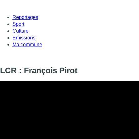
Reportages
Sport
Culture
Émissions
Ma commune
LCR : François Pirot
Informations
DIFFUSION
SIGNALÉTIQUE