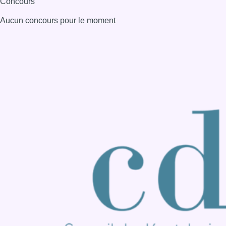
Consulter page Instagram
Consulter page Facebook
Consulter Youtube
Consulter TikTok
Nous rejoindre sur Whatsapp
S'abonner à notre newsletter
Connaître BX1
Publicité
Offres d'emploi
Contact
Mentions légales
Politique de cookies (UE)