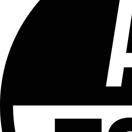
Tous les âges
Aucun contenu préjudiciable.
Plus d'explications sur ce classement
ÉMISSION
LCR - Le Cour(r)ier Recommandé
Partager l'émission
Facebook
Twitter
WhatsApp
Share