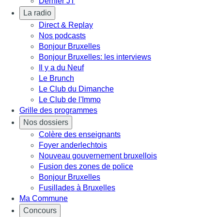
Dernier JT
La radio
Direct & Replay
Nos podcasts
Bonjour Bruxelles
Bonjour Bruxelles: les interviews
Il y a du Neuf
Le Brunch
Le Club du Dimanche
Le Club de l'Immo
Grille des programmes
Nos dossiers
Colère des enseignants
Foyer anderlechtois
Nouveau gouvernement bruxellois
Fusion des zones de police
Bonjour Bruxelles
Fusillades à Bruxelles
Ma Commune
Concours