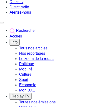
Direct tv
Direct radio
Alertez-nous
Déclencher le menu
Rechercher
Accueil
Info
Tous nos articles
Nos reportages
Le zoom de la rédac'
Politique
Mobilité
Culture
Sport
Économie
Mon BX1
Replay TV
Toutes nos émissions