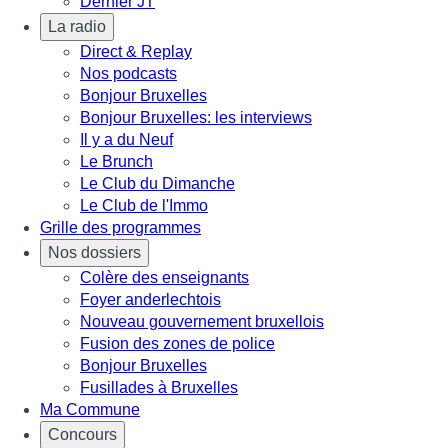
Dernier JT
La radio
Direct & Replay
Nos podcasts
Bonjour Bruxelles
Bonjour Bruxelles: les interviews
Il y a du Neuf
Le Brunch
Le Club du Dimanche
Le Club de l'Immo
Grille des programmes
Nos dossiers
Colère des enseignants
Foyer anderlechtois
Nouveau gouvernement bruxellois
Fusion des zones de police
Bonjour Bruxelles
Fusillades à Bruxelles
Ma Commune
Concours