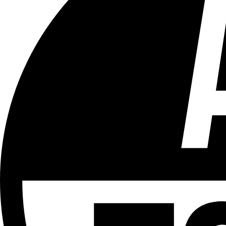
Tous les âges
Aucun contenu préjudiciable.
Plus d'explications sur ce classement
ÉMISSION
LCR - Le Cour(r)ier Recommandé
Partager l'émission
Facebook
Twitter
WhatsApp
Share