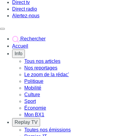
Direct tv
Direct radio
Alertez-nous
Déclencher le menu
Rechercher
Accueil
Info
Tous nos articles
Nos reportages
Le zoom de la rédac'
Politique
Mobilité
Culture
Sport
Économie
Mon BX1
Replay TV
Toutes nos émissions