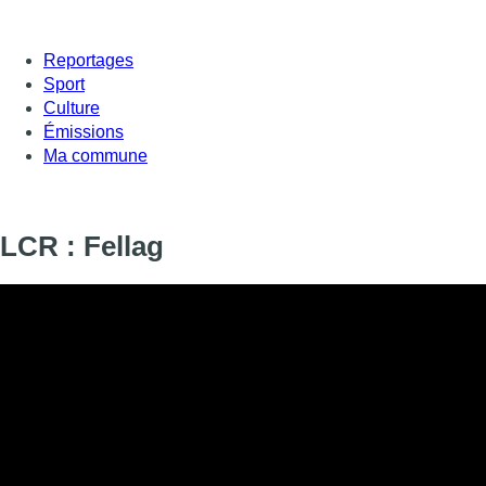
Reportages
Sport
Culture
Émissions
Ma commune
LCR : Fellag
Informations
DIFFUSION
SIGNALÉTIQUE