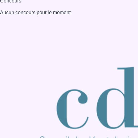
Consulter page Instagram
Consulter page Facebook
Consulter Youtube
Consulter TikTok
Nous rejoindre sur Whatsapp
S'abonner à notre newsletter
Connaître BX1
Publicité
Offres d'emploi
Contact
Mentions légales
Politique de cookies (UE)