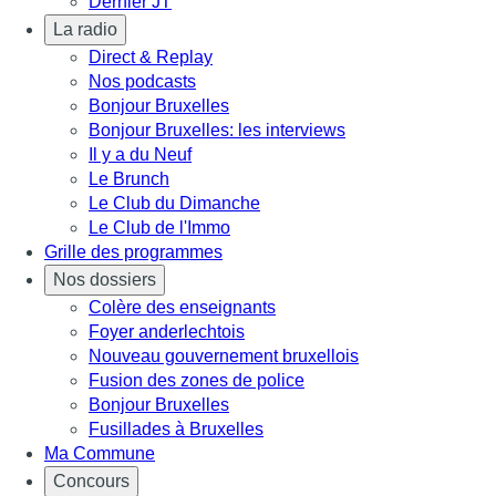
Dernier JT
La radio
Direct & Replay
Nos podcasts
Bonjour Bruxelles
Bonjour Bruxelles: les interviews
Il y a du Neuf
Le Brunch
Le Club du Dimanche
Le Club de l'Immo
Grille des programmes
Nos dossiers
Colère des enseignants
Foyer anderlechtois
Nouveau gouvernement bruxellois
Fusion des zones de police
Bonjour Bruxelles
Fusillades à Bruxelles
Ma Commune
Concours