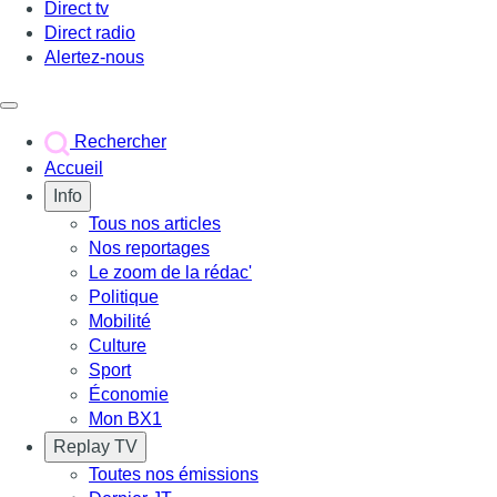
Direct tv
Direct radio
Alertez-nous
Déclencher le menu
Rechercher
Accueil
Info
Tous nos articles
Nos reportages
Le zoom de la rédac'
Politique
Mobilité
Culture
Sport
Économie
Mon BX1
Replay TV
Toutes nos émissions