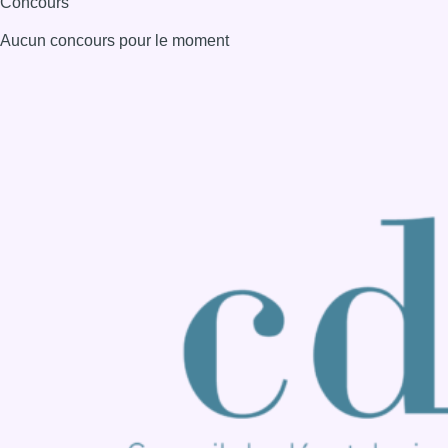
Consulter page Instagram
Consulter page Facebook
Consulter Youtube
Consulter TikTok
Nous rejoindre sur Whatsapp
S'abonner à notre newsletter
Connaître BX1
Publicité
Offres d'emploi
Contact
Mentions légales
Politique de cookies (UE)