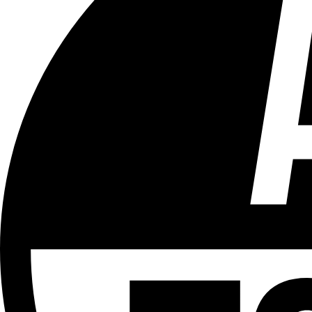
Tous les âges
Aucun contenu préjudiciable.
Plus d'explications sur ce classement
ÉMISSION
LCR - Le Cour(r)ier Recommandé
Partager l'émission
Facebook
Twitter
WhatsApp
Share