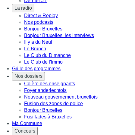
Dernier JT
La radio
Direct & Replay
Nos podcasts
Bonjour Bruxelles
Bonjour Bruxelles: les interviews
Il y a du Neuf
Le Brunch
Le Club du Dimanche
Le Club de l'Immo
Grille des programmes
Nos dossiers
Colère des enseignants
Foyer anderlechtois
Nouveau gouvernement bruxellois
Fusion des zones de police
Bonjour Bruxelles
Fusillades à Bruxelles
Ma Commune
Concours