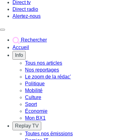
Direct tv
Direct radio
Alertez-nous
Déclencher le menu
Rechercher
Accueil
Info
Tous nos articles
Nos reportages
Le zoom de la rédac'
Politique
Mobilité
Culture
Sport
Économie
Mon BX1
Replay TV
Toutes nos émissions