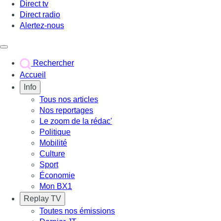
Direct tv
Direct radio
Alertez-nous
Déclencher le menu
Rechercher
Accueil
Info
Tous nos articles
Nos reportages
Le zoom de la rédac'
Politique
Mobilité
Culture
Sport
Économie
Mon BX1
Replay TV
Toutes nos émissions