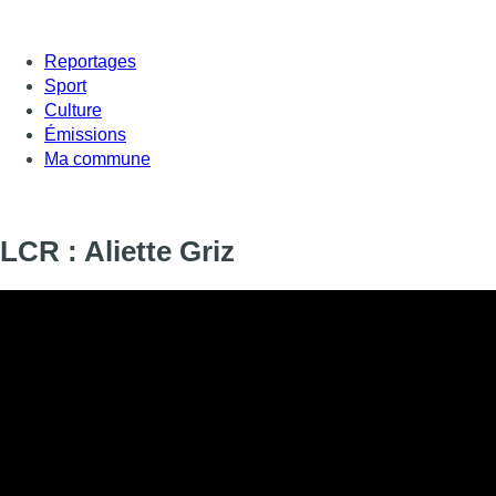
Reportages
Sport
Culture
Émissions
Ma commune
LCR : Aliette Griz
Informations
DIFFUSION
29 novembre 2019 de 17:36 à 17:49
SIGNALÉTIQUE