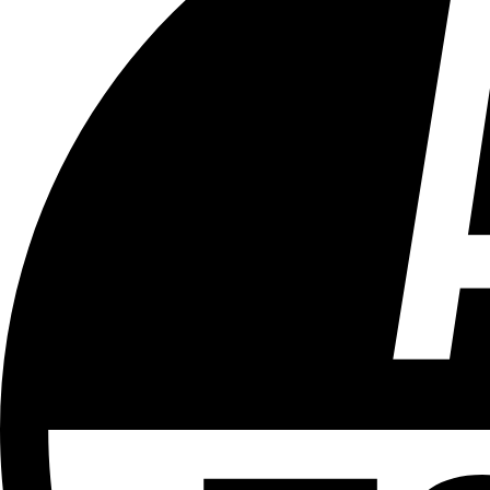
Tous les âges
Aucun contenu préjudiciable.
Plus d'explications sur ce classement
ÉMISSION
LCR - Le Cour(r)ier Recommandé
Partager l'émission
Facebook
Twitter
WhatsApp
Share