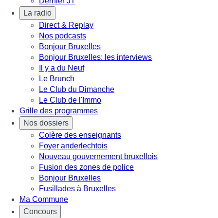
Dernier JT
La radio
Direct & Replay
Nos podcasts
Bonjour Bruxelles
Bonjour Bruxelles: les interviews
Il y a du Neuf
Le Brunch
Le Club du Dimanche
Le Club de l'Immo
Grille des programmes
Nos dossiers
Colère des enseignants
Foyer anderlechtois
Nouveau gouvernement bruxellois
Fusion des zones de police
Bonjour Bruxelles
Fusillades à Bruxelles
Ma Commune
Concours