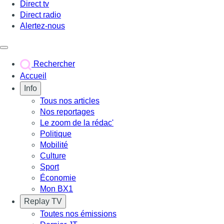
Direct tv
Direct radio
Alertez-nous
Déclencher le menu
Rechercher
Accueil
Info
Tous nos articles
Nos reportages
Le zoom de la rédac'
Politique
Mobilité
Culture
Sport
Économie
Mon BX1
Replay TV
Toutes nos émissions