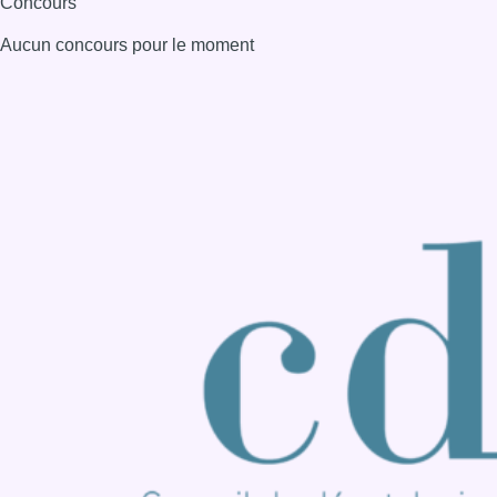
Consulter page Instagram
Consulter page Facebook
Consulter Youtube
Consulter TikTok
Nous rejoindre sur Whatsapp
S'abonner à notre newsletter
Connaître BX1
Publicité
Offres d'emploi
Contact
Mentions légales
Politique de cookies (UE)