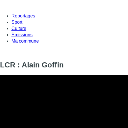
Reportages
Sport
Culture
Émissions
Ma commune
LCR : Alain Goffin
Informations
DIFFUSION
SIGNALÉTIQUE