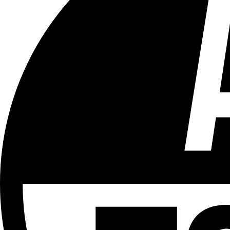
Tous les âges
Aucun contenu préjudiciable.
Plus d'explications sur ce classement
ÉMISSION
LCR - Le Cour(r)ier Recommandé
Partager l'émission
Facebook
Twitter
WhatsApp
Share