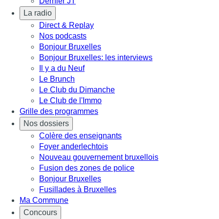
Dernier JT
La radio
Direct & Replay
Nos podcasts
Bonjour Bruxelles
Bonjour Bruxelles: les interviews
Il y a du Neuf
Le Brunch
Le Club du Dimanche
Le Club de l'Immo
Grille des programmes
Nos dossiers
Colère des enseignants
Foyer anderlechtois
Nouveau gouvernement bruxellois
Fusion des zones de police
Bonjour Bruxelles
Fusillades à Bruxelles
Ma Commune
Concours