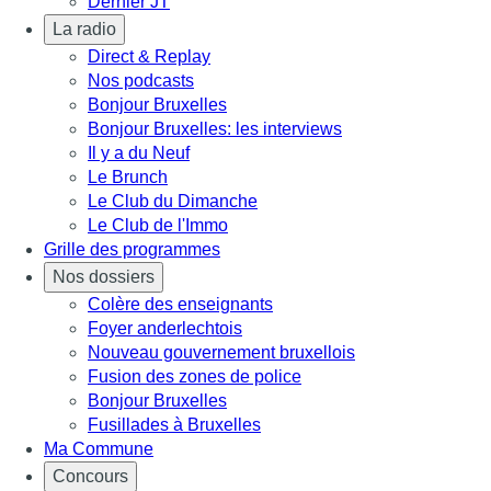
Dernier JT
La radio
Direct & Replay
Nos podcasts
Bonjour Bruxelles
Bonjour Bruxelles: les interviews
Il y a du Neuf
Le Brunch
Le Club du Dimanche
Le Club de l'Immo
Grille des programmes
Nos dossiers
Colère des enseignants
Foyer anderlechtois
Nouveau gouvernement bruxellois
Fusion des zones de police
Bonjour Bruxelles
Fusillades à Bruxelles
Ma Commune
Concours