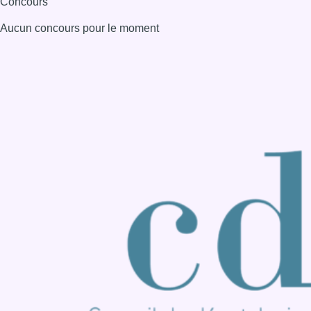
Consulter page Instagram
Consulter page Facebook
Consulter Youtube
Consulter TikTok
Nous rejoindre sur Whatsapp
S'abonner à notre newsletter
Connaître BX1
Publicité
Offres d'emploi
Contact
Mentions légales
Politique de cookies (UE)