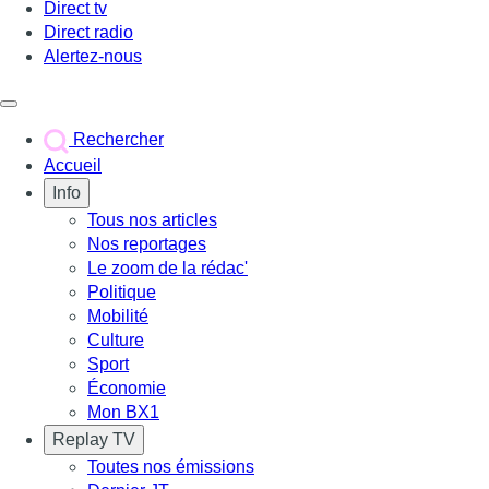
Direct tv
Direct radio
Alertez-nous
Déclencher le menu
Rechercher
Accueil
Info
Tous nos articles
Nos reportages
Le zoom de la rédac'
Politique
Mobilité
Culture
Sport
Économie
Mon BX1
Replay TV
Toutes nos émissions