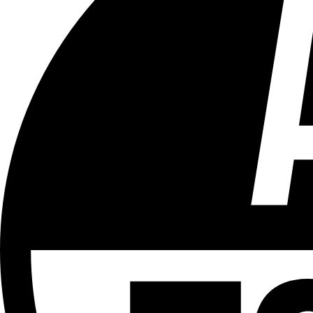
Tous les âges
Aucun contenu préjudiciable.
Plus d'explications sur ce classement
ÉMISSION
LCR - Le Cour(r)ier Recommandé
Partager l'émission
Facebook
Twitter
WhatsApp
Share