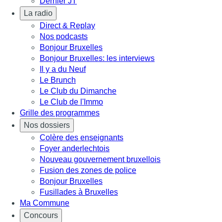
Dernier JT
La radio
Direct & Replay
Nos podcasts
Bonjour Bruxelles
Bonjour Bruxelles: les interviews
Il y a du Neuf
Le Brunch
Le Club du Dimanche
Le Club de l'Immo
Grille des programmes
Nos dossiers
Colère des enseignants
Foyer anderlechtois
Nouveau gouvernement bruxellois
Fusion des zones de police
Bonjour Bruxelles
Fusillades à Bruxelles
Ma Commune
Concours