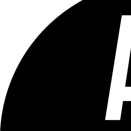
Tous les âges
Aucun contenu préjudiciable.
Plus d'explications sur ce classement
ÉMISSION
LCR - Le Cour(r)ier Recommandé