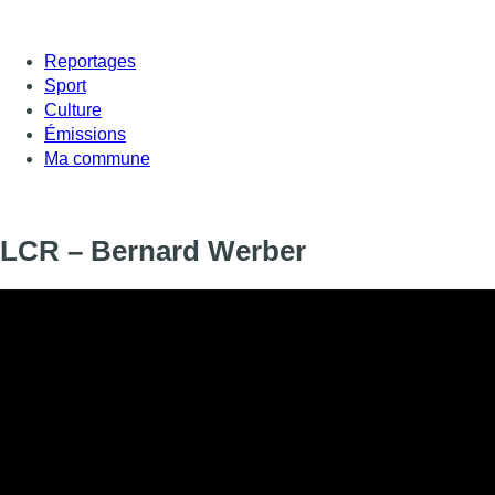
Reportages
Sport
Culture
Émissions
Ma commune
LCR – Bernard Werber
Bernard Werber était l’invité dans Le courrier recommandé. Il 
livre intitulé “La planète des chats”.
Informations
DIFFUSION