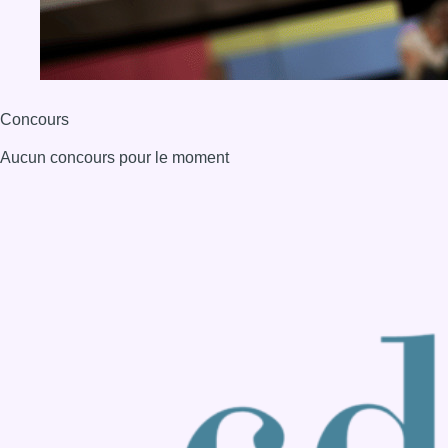
BX1 2026
Back to top
Consulter page Instagram
Consulter page Facebook
Consulter Youtube
Consulter TikTok
Nous rejoindre sur Whatsapp
S'abonner à notre newsletter
Connaître BX1