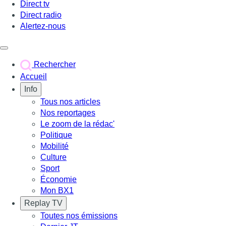
Direct tv
Direct radio
Alertez-nous
Déclencher le menu
Rechercher
Accueil
Info
Tous nos articles
Nos reportages
Le zoom de la rédac'
Politique
Mobilité
Culture
Sport
Économie
Mon BX1
Replay TV
Toutes nos émissions