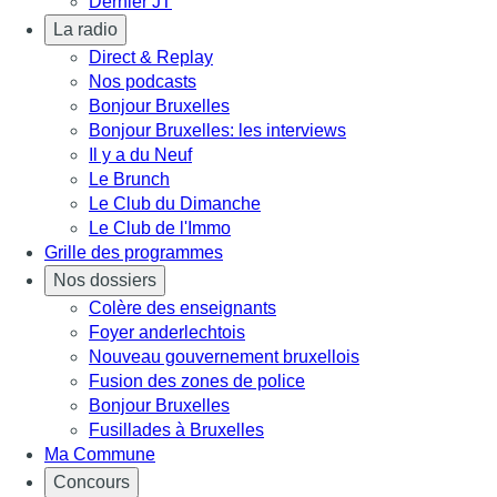
Dernier JT
La radio
Direct & Replay
Nos podcasts
Bonjour Bruxelles
Bonjour Bruxelles: les interviews
Il y a du Neuf
Le Brunch
Le Club du Dimanche
Le Club de l'Immo
Grille des programmes
Nos dossiers
Colère des enseignants
Foyer anderlechtois
Nouveau gouvernement bruxellois
Fusion des zones de police
Bonjour Bruxelles
Fusillades à Bruxelles
Ma Commune
Concours