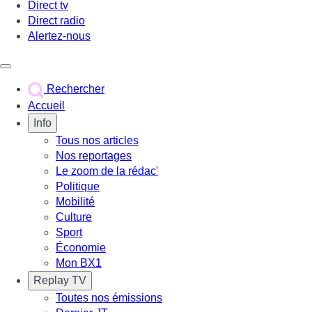
Direct tv
Direct radio
Alertez-nous
Déclencher le menu
Rechercher
Accueil
Info
Tous nos articles
Nos reportages
Le zoom de la rédac'
Politique
Mobilité
Culture
Sport
Économie
Mon BX1
Replay TV
Toutes nos émissions