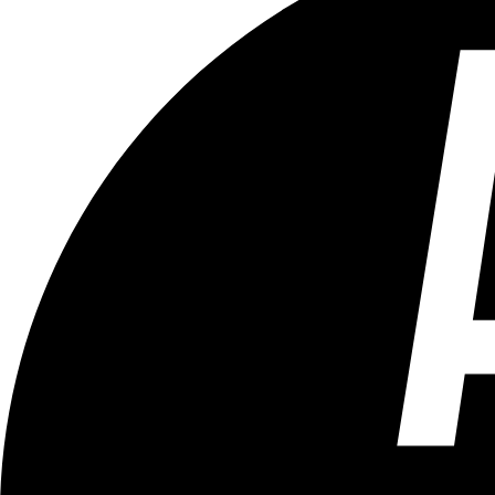
Tous les âges
Aucun contenu préjudiciable.
Plus d'explications sur ce classement
ÉMISSION
LCR - Le Cour(r)ier Recommandé