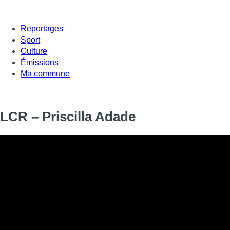
Reportages
Sport
Culture
Émissions
Ma commune
LCR – Priscilla Adade
L’actrice
Priscilla Adade-Helledy
est dans
Le courrier recomma
putain respectueuse/La putain irrespectueuse”, co-écrite par Je
Théâtre des Martyrs
du 29 janvier au 15 février.
Informations
DIFFUSION