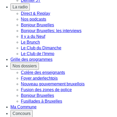
Dernier JT
La radio
Direct & Replay
Nos podcasts
Bonjour Bruxelles
Bonjour Bruxelles: les interviews
Il y a du Neuf
Le Brunch
Le Club du Dimanche
Le Club de l'Immo
Grille des programmes
Nos dossiers
Colère des enseignants
Foyer anderlechtois
Nouveau gouvernement bruxellois
Fusion des zones de police
Bonjour Bruxelles
Fusillades à Bruxelles
Ma Commune
Concours