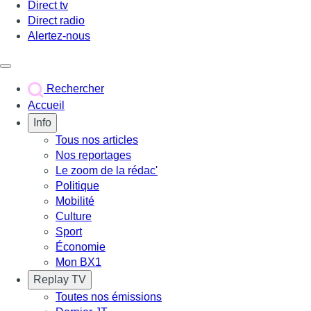
Direct tv
Direct radio
Alertez-nous
Déclencher le menu
Rechercher
Accueil
Info
Tous nos articles
Nos reportages
Le zoom de la rédac'
Politique
Mobilité
Culture
Sport
Économie
Mon BX1
Replay TV
Toutes nos émissions