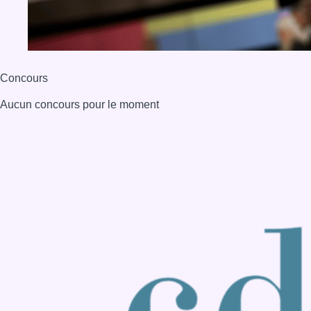
BX1 2026
Back to top
Consulter page Instagram
Consulter page Facebook
Consulter Youtube
Consulter TikTok
Nous rejoindre sur Whatsapp
S'abonner à notre newsletter
Connaître BX1