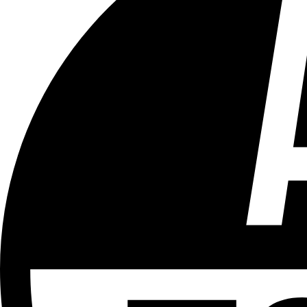
Tous les âges
Aucun contenu préjudiciable.
Plus d'explications sur ce classement
ÉMISSION
L'Air du Temps
Partager l'émission
Facebook
Twitter
WhatsApp
Share