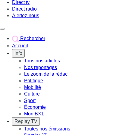
Direct tv
Direct radio
Alertez-nous
Déclencher le menu
Rechercher
Accueil
Info
Tous nos articles
Nos reportages
Le zoom de la rédac'
Politique
Mobilité
Culture
Sport
Économie
Mon BX1
Replay TV
Toutes nos émissions