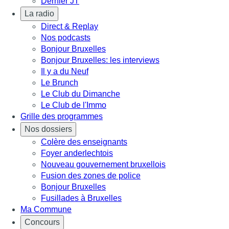
Dernier JT
La radio
Direct & Replay
Nos podcasts
Bonjour Bruxelles
Bonjour Bruxelles: les interviews
Il y a du Neuf
Le Brunch
Le Club du Dimanche
Le Club de l'Immo
Grille des programmes
Nos dossiers
Colère des enseignants
Foyer anderlechtois
Nouveau gouvernement bruxellois
Fusion des zones de police
Bonjour Bruxelles
Fusillades à Bruxelles
Ma Commune
Concours