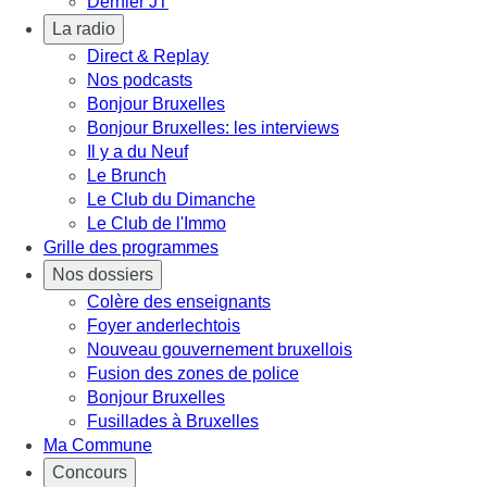
Dernier JT
La radio
Direct & Replay
Nos podcasts
Bonjour Bruxelles
Bonjour Bruxelles: les interviews
Il y a du Neuf
Le Brunch
Le Club du Dimanche
Le Club de l'Immo
Grille des programmes
Nos dossiers
Colère des enseignants
Foyer anderlechtois
Nouveau gouvernement bruxellois
Fusion des zones de police
Bonjour Bruxelles
Fusillades à Bruxelles
Ma Commune
Concours