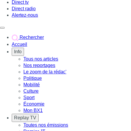
Direct tv
Direct radio
Alertez-nous
Déclencher le menu
Rechercher
Accueil
Info
Tous nos articles
Nos reportages
Le zoom de la rédac'
Politique
Mobilité
Culture
Sport
Économie
Mon BX1
Replay TV
Toutes nos émissions