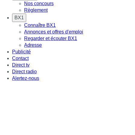
Nos concours
Règlement
BX1
Connaître BX1
Annonces et offres d'emploi
Regarder et écouter BX1
Adresse
Publicité
Contact
Direct tv
Direct radio
Alertez-nous