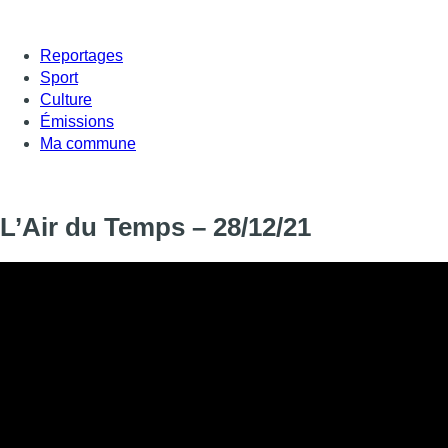
Reportages
Sport
Culture
Émissions
Ma commune
L’Air du Temps – 28/12/21
L’Air du Temps – 28/12/21
Informations
DIFFUSION
28 décembre 2021 de 18:12 à 18:13