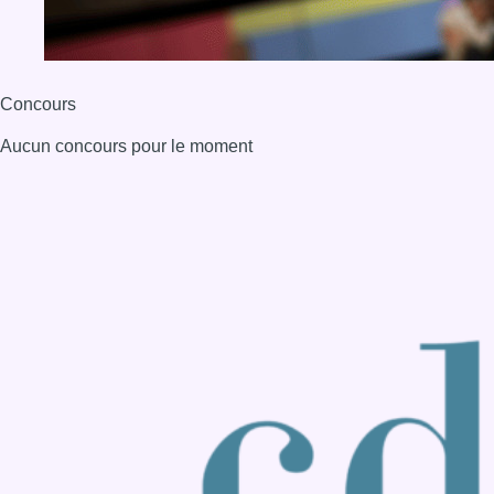
Back to top
Consulter page Instagram
Consulter page Facebook
Consulter Youtube
Consulter TikTok
Nous rejoindre sur Whatsapp
S'abonner à notre newsletter
Connaître BX1
Publicité