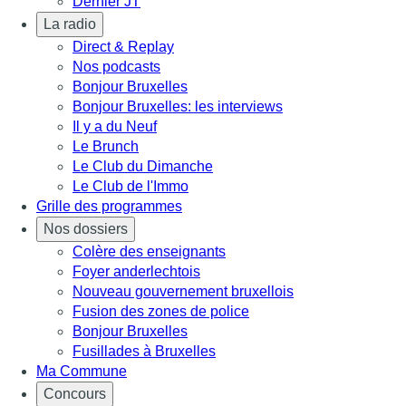
Dernier JT
La radio
Direct & Replay
Nos podcasts
Bonjour Bruxelles
Bonjour Bruxelles: les interviews
Il y a du Neuf
Le Brunch
Le Club du Dimanche
Le Club de l'Immo
Grille des programmes
Nos dossiers
Colère des enseignants
Foyer anderlechtois
Nouveau gouvernement bruxellois
Fusion des zones de police
Bonjour Bruxelles
Fusillades à Bruxelles
Ma Commune
Concours