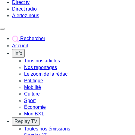
Direct tv
Direct radio
Alertez-nous
Déclencher le menu
Rechercher
Accueil
Info
Tous nos articles
Nos reportages
Le zoom de la rédac'
Politique
Mobilité
Culture
Sport
Économie
Mon BX1
Replay TV
Toutes nos émissions