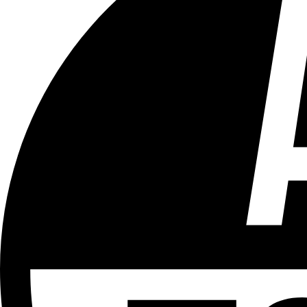
Tous les âges
Aucun contenu préjudiciable.
Plus d'explications sur ce classement
ÉMISSION
La Guinguette de BX1
Partager l'émission
Facebook
Twitter
WhatsApp
Share