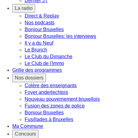
Dernier JT
La radio
Direct & Replay
Nos podcasts
Bonjour Bruxelles
Bonjour Bruxelles: les interviews
Il y a du Neuf
Le Brunch
Le Club du Dimanche
Le Club de l'Immo
Grille des programmes
Nos dossiers
Colère des enseignants
Foyer anderlechtois
Nouveau gouvernement bruxellois
Fusion des zones de police
Bonjour Bruxelles
Fusillades à Bruxelles
Ma Commune
Concours