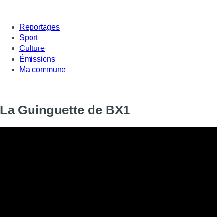
Reportages
Sport
Culture
Émissions
Ma commune
La Guinguette de BX1
Informations
DIFFUSION
28 janvier 2021 de 15:01 à 15:27
SIGNALÉTIQUE