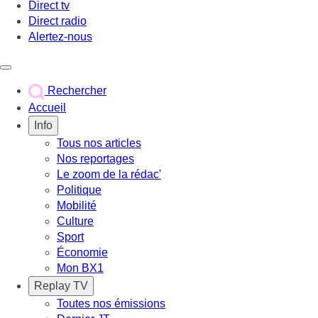
Direct tv
Direct radio
Alertez-nous
Déclencher le menu
Rechercher
Accueil
Info
Tous nos articles
Nos reportages
Le zoom de la rédac'
Politique
Mobilité
Culture
Sport
Économie
Mon BX1
Replay TV
Toutes nos émissions