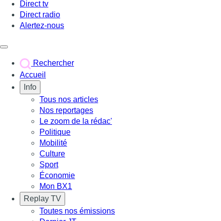
Direct tv
Direct radio
Alertez-nous
Déclencher le menu
Rechercher
Accueil
Info
Tous nos articles
Nos reportages
Le zoom de la rédac'
Politique
Mobilité
Culture
Sport
Économie
Mon BX1
Replay TV
Toutes nos émissions