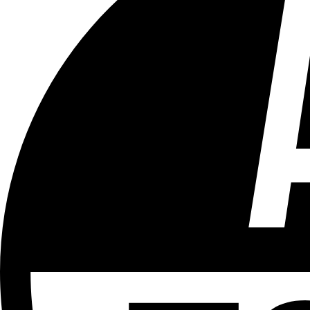
Tous les âges
Aucun contenu préjudiciable.
Plus d'explications sur ce classement
ÉMISSION
La Guinguette de BX1
Partager l'émission
Facebook
Twitter
WhatsApp
Share