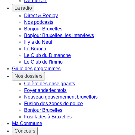
Dernier JT
La radio
Direct & Replay
Nos podcasts
Bonjour Bruxelles
Bonjour Bruxelles: les interviews
Il y a du Neuf
Le Brunch
Le Club du Dimanche
Le Club de l'Immo
Grille des programmes
Nos dossiers
Colère des enseignants
Foyer anderlechtois
Nouveau gouvernement bruxellois
Fusion des zones de police
Bonjour Bruxelles
Fusillades à Bruxelles
Ma Commune
Concours