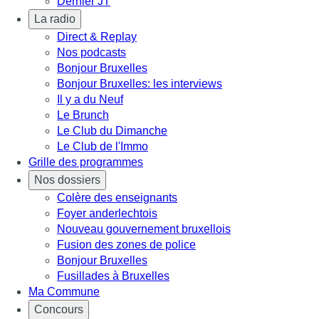
Dernier JT
La radio
Direct & Replay
Nos podcasts
Bonjour Bruxelles
Bonjour Bruxelles: les interviews
Il y a du Neuf
Le Brunch
Le Club du Dimanche
Le Club de l'Immo
Grille des programmes
Nos dossiers
Colère des enseignants
Foyer anderlechtois
Nouveau gouvernement bruxellois
Fusion des zones de police
Bonjour Bruxelles
Fusillades à Bruxelles
Ma Commune
Concours