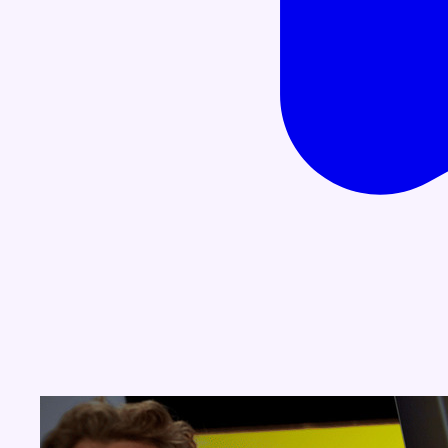
Concours
Aucun concours pour le moment