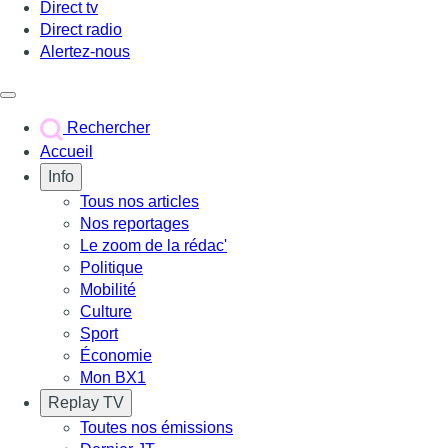
Direct tv
Direct radio
Alertez-nous
Déclencher le menu
Rechercher
Accueil
Info
Tous nos articles
Nos reportages
Le zoom de la rédac'
Politique
Mobilité
Culture
Sport
Économie
Mon BX1
Replay TV
Toutes nos émissions