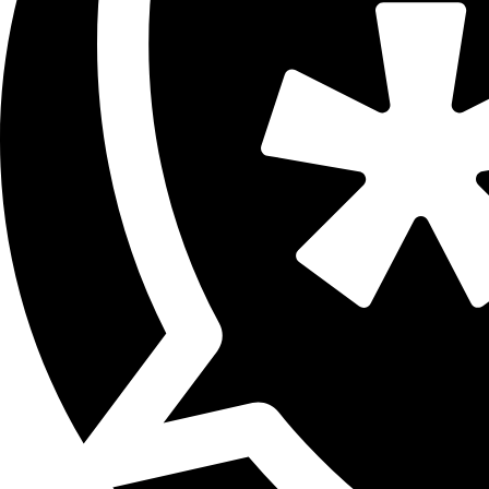
Contient : Langage grossier
Plus d'explications sur ce classement
ÉMISSION
La bande à Sophie
Partager l'émission
Facebook
Twitter
WhatsApp
Share
Offres d’emploi