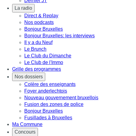
Dernier JT
La radio
Direct & Replay
Nos podcasts
Bonjour Bruxelles
Bonjour Bruxelles: les interviews
Il y a du Neuf
Le Brunch
Le Club du Dimanche
Le Club de l'Immo
Grille des programmes
Nos dossiers
Colère des enseignants
Foyer anderlechtois
Nouveau gouvernement bruxellois
Fusion des zones de police
Bonjour Bruxelles
Fusillades à Bruxelles
Ma Commune
Concours