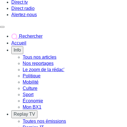
Direct tv
Direct radio
Alertez-nous
Déclencher le menu
Rechercher
Accueil
Info
Tous nos articles
Nos reportages
Le zoom de la rédac'
Politique
Mobilité
Culture
Sport
Économie
Mon BX1
Replay TV
Toutes nos émissions