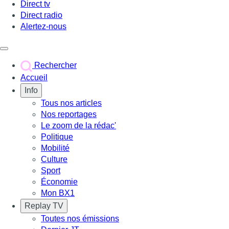
Direct tv
Direct radio
Alertez-nous
Déclencher le menu
Rechercher
Accueil
Info
Tous nos articles
Nos reportages
Le zoom de la rédac'
Politique
Mobilité
Culture
Sport
Économie
Mon BX1
Replay TV
Toutes nos émissions