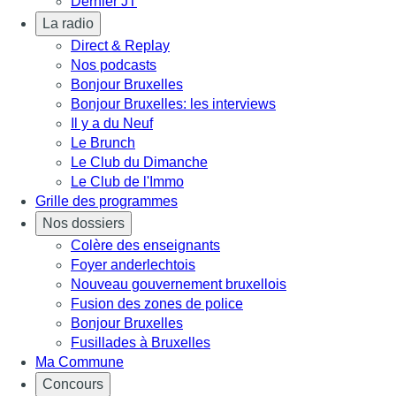
Dernier JT
La radio
Direct & Replay
Nos podcasts
Bonjour Bruxelles
Bonjour Bruxelles: les interviews
Il y a du Neuf
Le Brunch
Le Club du Dimanche
Le Club de l'Immo
Grille des programmes
Nos dossiers
Colère des enseignants
Foyer anderlechtois
Nouveau gouvernement bruxellois
Fusion des zones de police
Bonjour Bruxelles
Fusillades à Bruxelles
Ma Commune
Concours