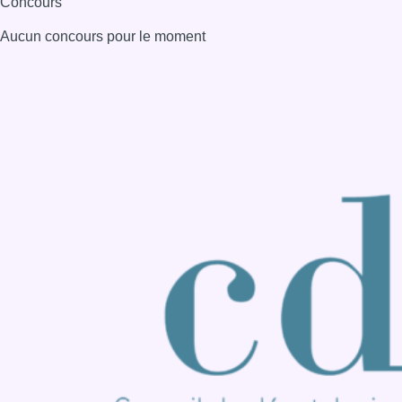
Consulter page Instagram
Consulter page Facebook
Consulter Youtube
Consulter TikTok
Nous rejoindre sur Whatsapp
S'abonner à notre newsletter
Connaître BX1
Publicité
Offres d'emploi
Contact
Mentions légales
Politique de cookies (UE)