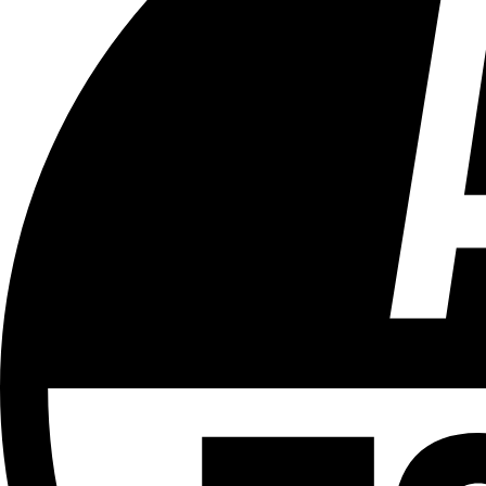
Tous les âges
Aucun contenu préjudiciable.
Plus d'explications sur ce classement
ÉMISSION
Le 18h
Partager l'émission
Facebook
Twitter
WhatsApp
Share