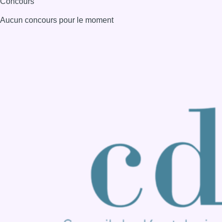
Consulter page Instagram
Consulter page Facebook
Consulter Youtube
Consulter TikTok
Nous rejoindre sur Whatsapp
S'abonner à notre newsletter
Connaître BX1
Publicité
Offres d'emploi
Contact
Mentions légales
Politique de cookies (UE)