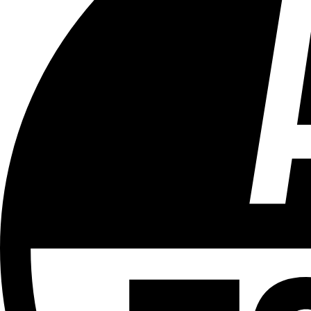
Tous les âges
Aucun contenu préjudiciable.
Plus d'explications sur ce classement
ÉMISSION
Le 18h
Partager l'émission
Facebook
Twitter
WhatsApp
Share