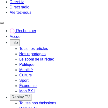
Direct tv
Direct radio
Alertez-nous
Déclencher le menu
Rechercher
Accueil
Info
Tous nos articles
Nos reportages
Le zoom de la rédac'
Politique
Mobilité
Culture
Sport
Économie
Mon BX1
Replay TV
Toutes nos émissions