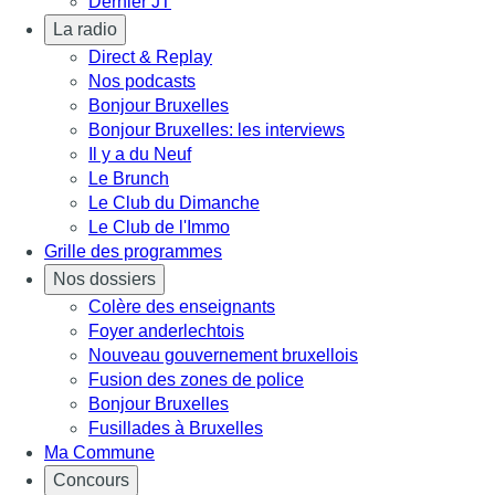
Dernier JT
La radio
Direct & Replay
Nos podcasts
Bonjour Bruxelles
Bonjour Bruxelles: les interviews
Il y a du Neuf
Le Brunch
Le Club du Dimanche
Le Club de l'Immo
Grille des programmes
Nos dossiers
Colère des enseignants
Foyer anderlechtois
Nouveau gouvernement bruxellois
Fusion des zones de police
Bonjour Bruxelles
Fusillades à Bruxelles
Ma Commune
Concours