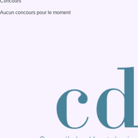
Consulter page Instagram
Consulter page Facebook
Consulter Youtube
Consulter TikTok
Nous rejoindre sur Whatsapp
S'abonner à notre newsletter
Connaître BX1
Publicité
Offres d'emploi
Contact
Mentions légales
Politique de cookies (UE)