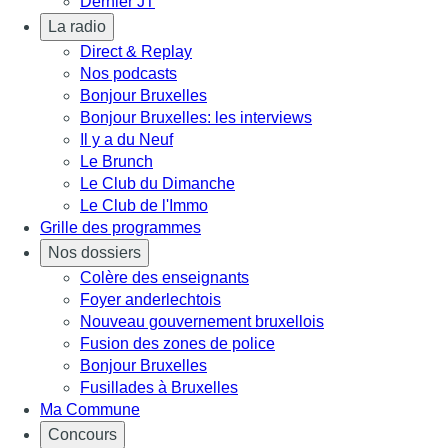
Dernier JT
La radio
Direct & Replay
Nos podcasts
Bonjour Bruxelles
Bonjour Bruxelles: les interviews
Il y a du Neuf
Le Brunch
Le Club du Dimanche
Le Club de l'Immo
Grille des programmes
Nos dossiers
Colère des enseignants
Foyer anderlechtois
Nouveau gouvernement bruxellois
Fusion des zones de police
Bonjour Bruxelles
Fusillades à Bruxelles
Ma Commune
Concours