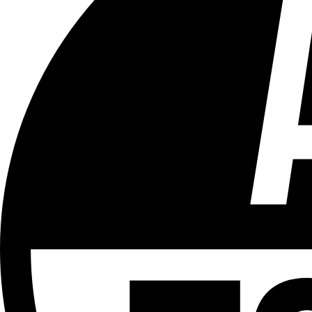
Tous les âges
Aucun contenu préjudiciable.
Plus d'explications sur ce classement
ÉMISSION
Le 18h
Partager l'émission
Facebook
Twitter
WhatsApp
Share