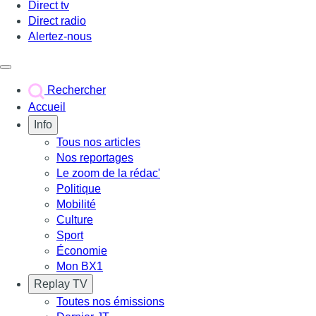
Direct tv
Direct radio
Alertez-nous
Déclencher le menu
Rechercher
Accueil
Info
Tous nos articles
Nos reportages
Le zoom de la rédac'
Politique
Mobilité
Culture
Sport
Économie
Mon BX1
Replay TV
Toutes nos émissions