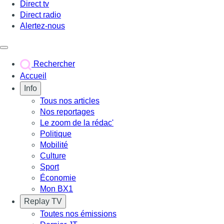
Direct tv
Direct radio
Alertez-nous
Déclencher le menu
Rechercher
Accueil
Info
Tous nos articles
Nos reportages
Le zoom de la rédac'
Politique
Mobilité
Culture
Sport
Économie
Mon BX1
Replay TV
Toutes nos émissions