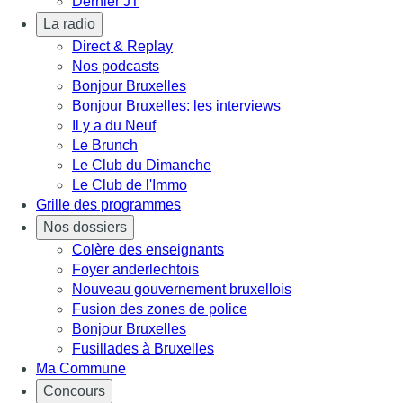
Dernier JT
La radio
Direct & Replay
Nos podcasts
Bonjour Bruxelles
Bonjour Bruxelles: les interviews
Il y a du Neuf
Le Brunch
Le Club du Dimanche
Le Club de l'Immo
Grille des programmes
Nos dossiers
Colère des enseignants
Foyer anderlechtois
Nouveau gouvernement bruxellois
Fusion des zones de police
Bonjour Bruxelles
Fusillades à Bruxelles
Ma Commune
Concours