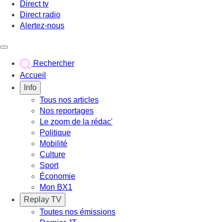
Direct tv
Direct radio
Alertez-nous
Déclencher le menu
Rechercher
Accueil
Info
Tous nos articles
Nos reportages
Le zoom de la rédac'
Politique
Mobilité
Culture
Sport
Économie
Mon BX1
Replay TV
Toutes nos émissions