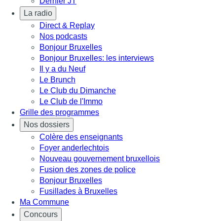
Dernier JT
La radio
Direct & Replay
Nos podcasts
Bonjour Bruxelles
Bonjour Bruxelles: les interviews
Il y a du Neuf
Le Brunch
Le Club du Dimanche
Le Club de l'Immo
Grille des programmes
Nos dossiers
Colère des enseignants
Foyer anderlechtois
Nouveau gouvernement bruxellois
Fusion des zones de police
Bonjour Bruxelles
Fusillades à Bruxelles
Ma Commune
Concours