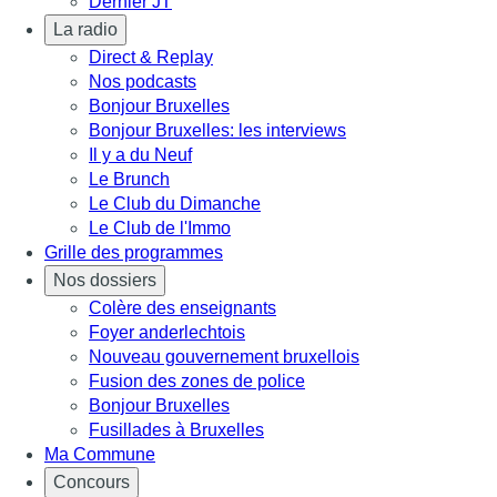
Dernier JT
La radio
Direct & Replay
Nos podcasts
Bonjour Bruxelles
Bonjour Bruxelles: les interviews
Il y a du Neuf
Le Brunch
Le Club du Dimanche
Le Club de l'Immo
Grille des programmes
Nos dossiers
Colère des enseignants
Foyer anderlechtois
Nouveau gouvernement bruxellois
Fusion des zones de police
Bonjour Bruxelles
Fusillades à Bruxelles
Ma Commune
Concours