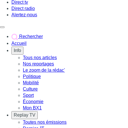
Direct tv
Direct radio
Alertez-nous
Déclencher le menu
Rechercher
Accueil
Info
Tous nos articles
Nos reportages
Le zoom de la rédac'
Politique
Mobilité
Culture
Sport
Économie
Mon BX1
Replay TV
Toutes nos émissions