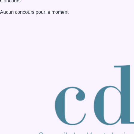
Consulter page Instagram
Consulter page Facebook
Consulter Youtube
Consulter TikTok
Nous rejoindre sur Whatsapp
S'abonner à notre newsletter
Connaître BX1
Publicité
Offres d'emploi
Contact
Mentions légales
Politique de cookies (UE)