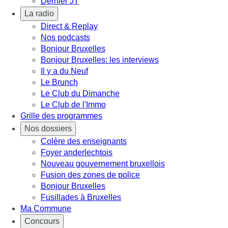
Dernier JT
La radio
Direct & Replay
Nos podcasts
Bonjour Bruxelles
Bonjour Bruxelles: les interviews
Il y a du Neuf
Le Brunch
Le Club du Dimanche
Le Club de l'Immo
Grille des programmes
Nos dossiers
Colère des enseignants
Foyer anderlechtois
Nouveau gouvernement bruxellois
Fusion des zones de police
Bonjour Bruxelles
Fusillades à Bruxelles
Ma Commune
Concours