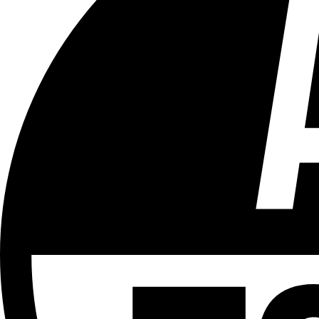
Tous les âges
Aucun contenu préjudiciable.
Plus d'explications sur ce classement
ÉMISSION
Le 18h
Partager l'émission
Facebook
Twitter
WhatsApp
Share