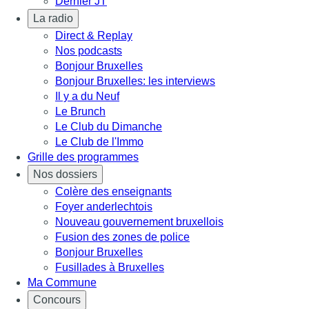
Dernier JT
La radio
Direct & Replay
Nos podcasts
Bonjour Bruxelles
Bonjour Bruxelles: les interviews
Il y a du Neuf
Le Brunch
Le Club du Dimanche
Le Club de l'Immo
Grille des programmes
Nos dossiers
Colère des enseignants
Foyer anderlechtois
Nouveau gouvernement bruxellois
Fusion des zones de police
Bonjour Bruxelles
Fusillades à Bruxelles
Ma Commune
Concours