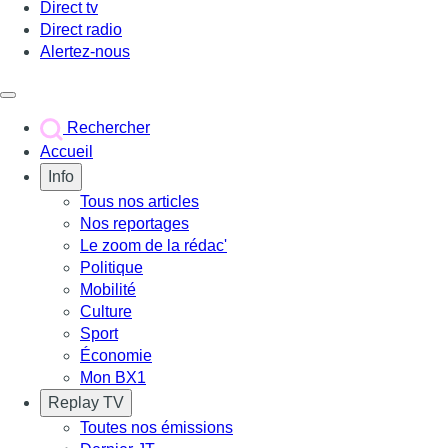
Direct tv
Direct radio
Alertez-nous
Déclencher le menu
Rechercher
Accueil
Info
Tous nos articles
Nos reportages
Le zoom de la rédac'
Politique
Mobilité
Culture
Sport
Économie
Mon BX1
Replay TV
Toutes nos émissions