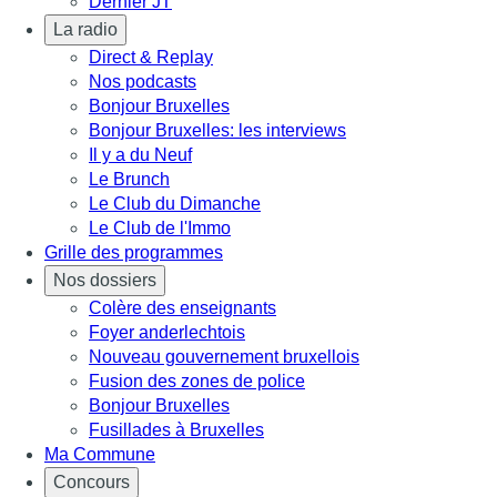
Dernier JT
La radio
Direct & Replay
Nos podcasts
Bonjour Bruxelles
Bonjour Bruxelles: les interviews
Il y a du Neuf
Le Brunch
Le Club du Dimanche
Le Club de l'Immo
Grille des programmes
Nos dossiers
Colère des enseignants
Foyer anderlechtois
Nouveau gouvernement bruxellois
Fusion des zones de police
Bonjour Bruxelles
Fusillades à Bruxelles
Ma Commune
Concours