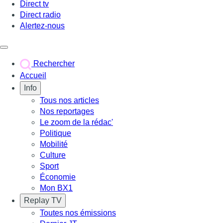
Direct tv
Direct radio
Alertez-nous
Déclencher le menu
Rechercher
Accueil
Info
Tous nos articles
Nos reportages
Le zoom de la rédac'
Politique
Mobilité
Culture
Sport
Économie
Mon BX1
Replay TV
Toutes nos émissions