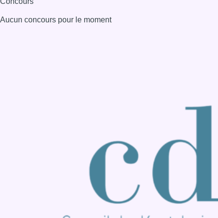
Consulter page Instagram
Consulter page Facebook
Consulter Youtube
Consulter TikTok
Nous rejoindre sur Whatsapp
S'abonner à notre newsletter
Connaître BX1
Publicité
Offres d'emploi
Contact
Mentions légales
Politique de cookies (UE)