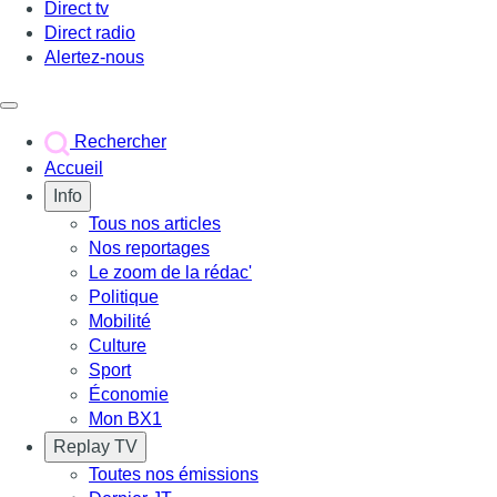
Direct tv
Direct radio
Alertez-nous
Déclencher le menu
Rechercher
Accueil
Info
Tous nos articles
Nos reportages
Le zoom de la rédac'
Politique
Mobilité
Culture
Sport
Économie
Mon BX1
Replay TV
Toutes nos émissions