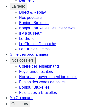
Dernier JT
La radio
Direct & Replay
Nos podcasts
Bonjour Bruxelles
Bonjour Bruxelles: les interviews
Il y a du Neuf
Le Brunch
Le Club du Dimanche
Le Club de l'Immo
Grille des programmes
Nos dossiers
Colère des enseignants
Foyer anderlechtois
Nouveau gouvernement bruxellois
Fusion des zones de police
Bonjour Bruxelles
Fusillades à Bruxelles
Ma Commune
Concours