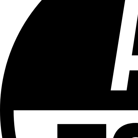
Tous les âges
Aucun contenu préjudiciable.
Plus d'explications sur ce classement
ÉMISSION
Le 18h
Partager l'émission
Facebook
Twitter
WhatsApp
Share