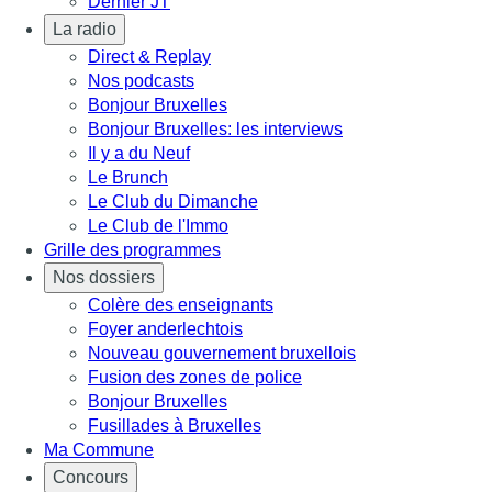
Dernier JT
La radio
Direct & Replay
Nos podcasts
Bonjour Bruxelles
Bonjour Bruxelles: les interviews
Il y a du Neuf
Le Brunch
Le Club du Dimanche
Le Club de l'Immo
Grille des programmes
Nos dossiers
Colère des enseignants
Foyer anderlechtois
Nouveau gouvernement bruxellois
Fusion des zones de police
Bonjour Bruxelles
Fusillades à Bruxelles
Ma Commune
Concours