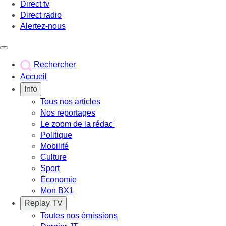
Direct tv
Direct radio
Alertez-nous
Déclencher le menu
Rechercher
Accueil
Info
Tous nos articles
Nos reportages
Le zoom de la rédac'
Politique
Mobilité
Culture
Sport
Économie
Mon BX1
Replay TV
Toutes nos émissions