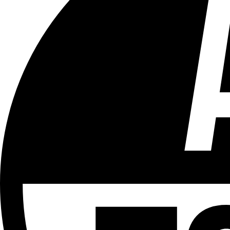
Tous les âges
Aucun contenu préjudiciable.
Plus d'explications sur ce classement
ÉMISSION
Le 18h
Partager l'émission
Facebook
Twitter
WhatsApp
Share