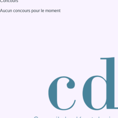
Consulter page Instagram
Consulter page Facebook
Consulter Youtube
Consulter TikTok
Nous rejoindre sur Whatsapp
S'abonner à notre newsletter
Connaître BX1
Publicité
Offres d'emploi
Contact
Mentions légales
Politique de cookies (UE)