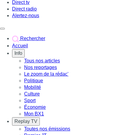
Direct tv
Direct radio
Alertez-nous
Déclencher le menu
Rechercher
Accueil
Info
Tous nos articles
Nos reportages
Le zoom de la rédac'
Politique
Mobilité
Culture
Sport
Économie
Mon BX1
Replay TV
Toutes nos émissions