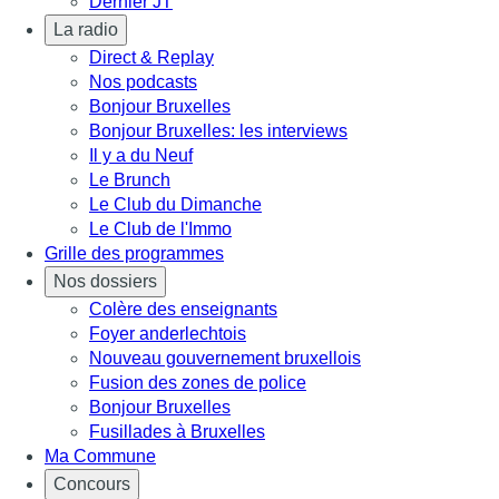
Dernier JT
La radio
Direct & Replay
Nos podcasts
Bonjour Bruxelles
Bonjour Bruxelles: les interviews
Il y a du Neuf
Le Brunch
Le Club du Dimanche
Le Club de l'Immo
Grille des programmes
Nos dossiers
Colère des enseignants
Foyer anderlechtois
Nouveau gouvernement bruxellois
Fusion des zones de police
Bonjour Bruxelles
Fusillades à Bruxelles
Ma Commune
Concours