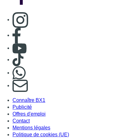
Consulter page Instagram
Consulter page Facebook
Consulter Youtube
Consulter TikTok
Nous rejoindre sur Whatsapp
S'abonner à notre newsletter
Connaître BX1
Publicité
Offres d'emploi
Contact
Mentions légales
Politique de cookies (UE)