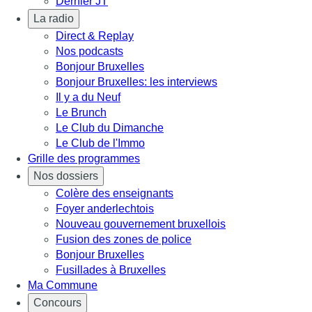
Dernier JT
La radio
Direct & Replay
Nos podcasts
Bonjour Bruxelles
Bonjour Bruxelles: les interviews
Il y a du Neuf
Le Brunch
Le Club du Dimanche
Le Club de l'Immo
Grille des programmes
Nos dossiers
Colère des enseignants
Foyer anderlechtois
Nouveau gouvernement bruxellois
Fusion des zones de police
Bonjour Bruxelles
Fusillades à Bruxelles
Ma Commune
Concours