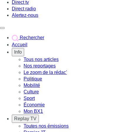
Direct tv
Direct radio
Alertez-nous
Déclencher le menu
Rechercher
Accueil
Info
Tous nos articles
Nos reportages
Le zoom de la rédac'
Politique
Mobilité
Culture
Sport
Économie
Mon BX1
Replay TV
Toutes nos émissions