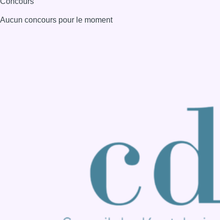
Consulter page Instagram
Consulter page Facebook
Consulter Youtube
Consulter TikTok
Nous rejoindre sur Whatsapp
S'abonner à notre newsletter
Connaître BX1
Publicité
Offres d'emploi
Contact
Mentions légales
Politique de cookies (UE)