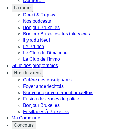
Dernier JT
La radio
Direct & Replay
Nos podcasts
Bonjour Bruxelles
Bonjour Bruxelles: les interviews
Il y a du Neuf
Le Brunch
Le Club du Dimanche
Le Club de l'Immo
Grille des programmes
Nos dossiers
Colère des enseignants
Foyer anderlechtois
Nouveau gouvernement bruxellois
Fusion des zones de police
Bonjour Bruxelles
Fusillades à Bruxelles
Ma Commune
Concours