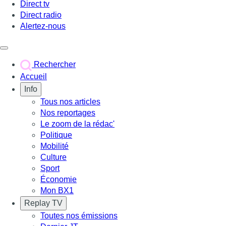
Direct tv
Direct radio
Alertez-nous
Déclencher le menu
Rechercher
Accueil
Info
Tous nos articles
Nos reportages
Le zoom de la rédac'
Politique
Mobilité
Culture
Sport
Économie
Mon BX1
Replay TV
Toutes nos émissions