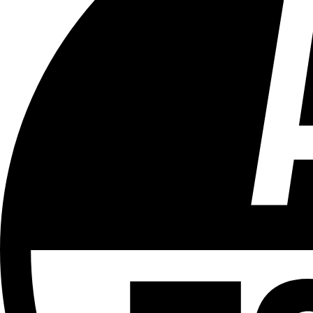
Tous les âges
Aucun contenu préjudiciable.
Plus d'explications sur ce classement
ÉMISSION
Journal 12h30
Partager l'émission
Facebook
Twitter
WhatsApp
Share