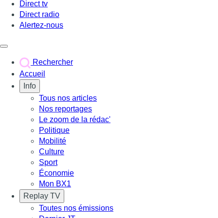
Direct tv
Direct radio
Alertez-nous
Déclencher le menu
Rechercher
Accueil
Info
Tous nos articles
Nos reportages
Le zoom de la rédac'
Politique
Mobilité
Culture
Sport
Économie
Mon BX1
Replay TV
Toutes nos émissions