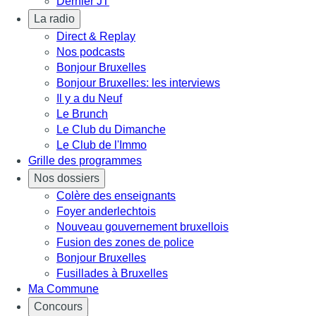
Dernier JT
La radio
Direct & Replay
Nos podcasts
Bonjour Bruxelles
Bonjour Bruxelles: les interviews
Il y a du Neuf
Le Brunch
Le Club du Dimanche
Le Club de l'Immo
Grille des programmes
Nos dossiers
Colère des enseignants
Foyer anderlechtois
Nouveau gouvernement bruxellois
Fusion des zones de police
Bonjour Bruxelles
Fusillades à Bruxelles
Ma Commune
Concours