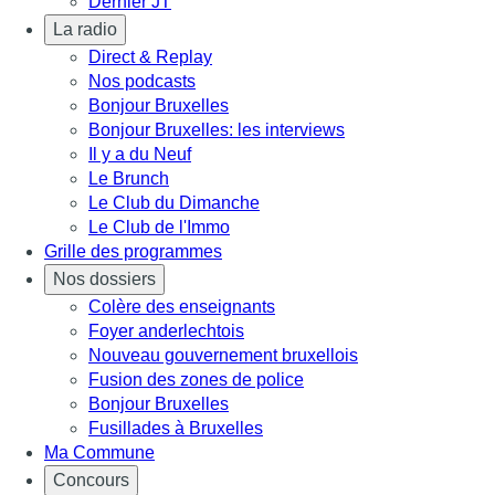
Dernier JT
La radio
Direct & Replay
Nos podcasts
Bonjour Bruxelles
Bonjour Bruxelles: les interviews
Il y a du Neuf
Le Brunch
Le Club du Dimanche
Le Club de l'Immo
Grille des programmes
Nos dossiers
Colère des enseignants
Foyer anderlechtois
Nouveau gouvernement bruxellois
Fusion des zones de police
Bonjour Bruxelles
Fusillades à Bruxelles
Ma Commune
Concours