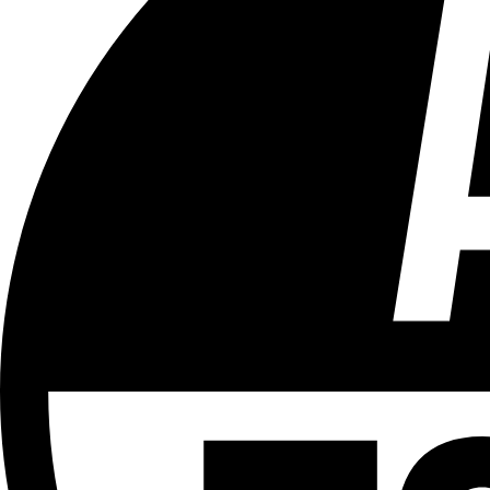
Tous les âges
Aucun contenu préjudiciable.
Plus d'explications sur ce classement
ÉMISSION
Journal 12h30
Partager l'émission
Facebook
Twitter
WhatsApp
Share