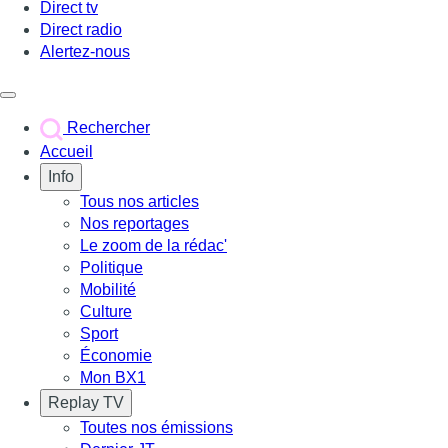
Direct tv
Direct radio
Alertez-nous
Déclencher le menu
Rechercher
Accueil
Info
Tous nos articles
Nos reportages
Le zoom de la rédac'
Politique
Mobilité
Culture
Sport
Économie
Mon BX1
Replay TV
Toutes nos émissions