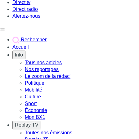
Direct tv
Direct radio
Alertez-nous
Déclencher le menu
Rechercher
Accueil
Info
Tous nos articles
Nos reportages
Le zoom de la rédac'
Politique
Mobilité
Culture
Sport
Économie
Mon BX1
Replay TV
Toutes nos émissions