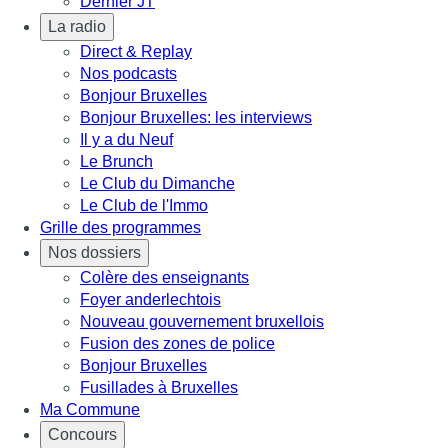
Dernier JT
La radio
Direct & Replay
Nos podcasts
Bonjour Bruxelles
Bonjour Bruxelles: les interviews
Il y a du Neuf
Le Brunch
Le Club du Dimanche
Le Club de l'Immo
Grille des programmes
Nos dossiers
Colère des enseignants
Foyer anderlechtois
Nouveau gouvernement bruxellois
Fusion des zones de police
Bonjour Bruxelles
Fusillades à Bruxelles
Ma Commune
Concours