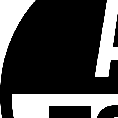
Tous les âges
Aucun contenu préjudiciable.
Plus d'explications sur ce classement
ÉMISSION
Journal 12h30
Partager l'émission
Facebook
Twitter
WhatsApp
Share