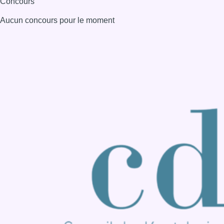
Consulter page Instagram
Consulter page Facebook
Consulter Youtube
Consulter TikTok
Nous rejoindre sur Whatsapp
S'abonner à notre newsletter
Connaître BX1
Publicité
Offres d'emploi
Contact
Mentions légales
Politique de cookies (UE)