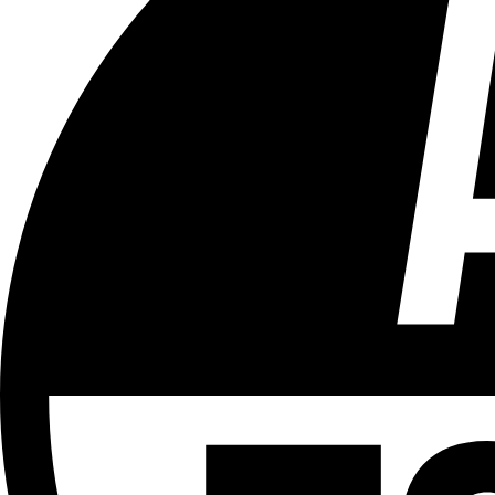
Tous les âges
Aucun contenu préjudiciable.
Plus d'explications sur ce classement
ÉMISSION
Journal 12h30
Partager l'émission
Facebook
Twitter
WhatsApp
Share