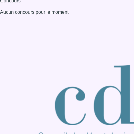
Consulter page Instagram
Consulter page Facebook
Consulter Youtube
Consulter TikTok
Nous rejoindre sur Whatsapp
S'abonner à notre newsletter
Connaître BX1
Publicité
Offres d'emploi
Contact
Mentions légales
Politique de cookies (UE)