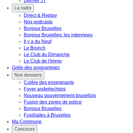
Dernier JT
La radio
Direct & Replay
Nos podcasts
Bonjour Bruxelles
Bonjour Bruxelles: les interviews
Il y a du Neuf
Le Brunch
Le Club du Dimanche
Le Club de l'Immo
Grille des programmes
Nos dossiers
Colère des enseignants
Foyer anderlechtois
Nouveau gouvernement bruxellois
Fusion des zones de police
Bonjour Bruxelles
Fusillades à Bruxelles
Ma Commune
Concours