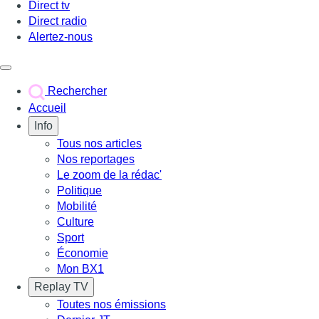
Direct tv
Direct radio
Alertez-nous
Déclencher le menu
Rechercher
Accueil
Info
Tous nos articles
Nos reportages
Le zoom de la rédac'
Politique
Mobilité
Culture
Sport
Économie
Mon BX1
Replay TV
Toutes nos émissions