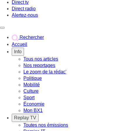
Direct tv
Direct radio
Alertez-nous
Déclencher le menu
Rechercher
Accueil
Info
Tous nos articles
Nos reportages
Le zoom de la rédac'
Politique
Mobilité
Culture
Sport
Économie
Mon BX1
Replay TV
Toutes nos émissions