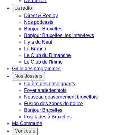
Dernier JT
La radio
Direct & Replay
Nos podcasts
Bonjour Bruxelles
Bonjour Bruxelles: les interviews
Il y a du Neuf
Le Brunch
Le Club du Dimanche
Le Club de l'Immo
Grille des programmes
Nos dossiers
Colère des enseignants
Foyer anderlechtois
Nouveau gouvernement bruxellois
Fusion des zones de police
Bonjour Bruxelles
Fusillades à Bruxelles
Ma Commune
Concours