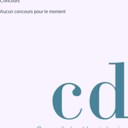
Consulter page Instagram
Consulter page Facebook
Consulter Youtube
Consulter TikTok
Nous rejoindre sur Whatsapp
S'abonner à notre newsletter
Connaître BX1
Publicité
Offres d'emploi
Contact
Mentions légales
Politique de cookies (UE)