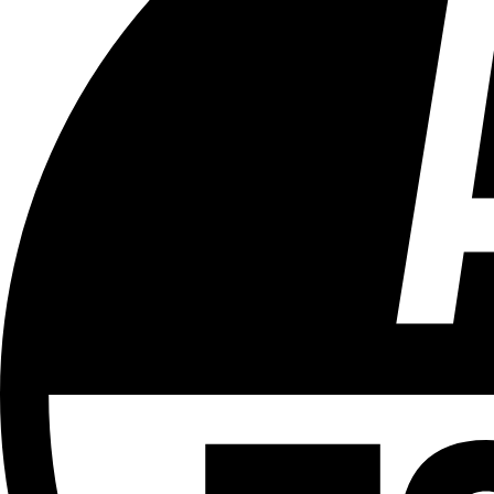
Tous les âges
Aucun contenu préjudiciable.
Plus d'explications sur ce classement
ÉMISSION
Journal 12h30
Partager l'émission
Facebook
Twitter
WhatsApp
Share