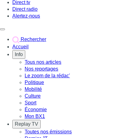
Direct tv
Direct radio
Alertez-nous
Déclencher le menu
Rechercher
Accueil
Info
Tous nos articles
Nos reportages
Le zoom de la rédac'
Politique
Mobilité
Culture
Sport
Économie
Mon BX1
Replay TV
Toutes nos émissions