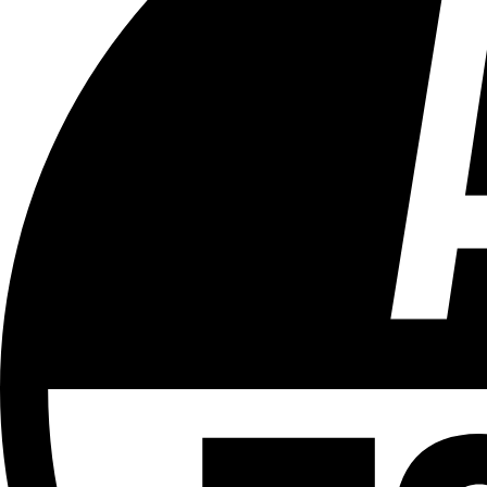
Tous les âges
Aucun contenu préjudiciable.
Plus d'explications sur ce classement
ÉMISSION
Journal 12h30
Partager l'émission
Facebook
Twitter
WhatsApp
Share