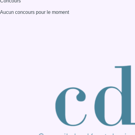
Consulter page Instagram
Consulter page Facebook
Consulter Youtube
Consulter TikTok
Nous rejoindre sur Whatsapp
S'abonner à notre newsletter
Connaître BX1
Publicité
Offres d'emploi
Contact
Mentions légales
Politique de cookies (UE)