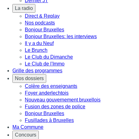
Dernier JT
La radio
Direct & Replay
Nos podcasts
Bonjour Bruxelles
Bonjour Bruxelles: les interviews
Il y a du Neuf
Le Brunch
Le Club du Dimanche
Le Club de l'Immo
Grille des programmes
Nos dossiers
Colère des enseignants
Foyer anderlechtois
Nouveau gouvernement bruxellois
Fusion des zones de police
Bonjour Bruxelles
Fusillades à Bruxelles
Ma Commune
Concours