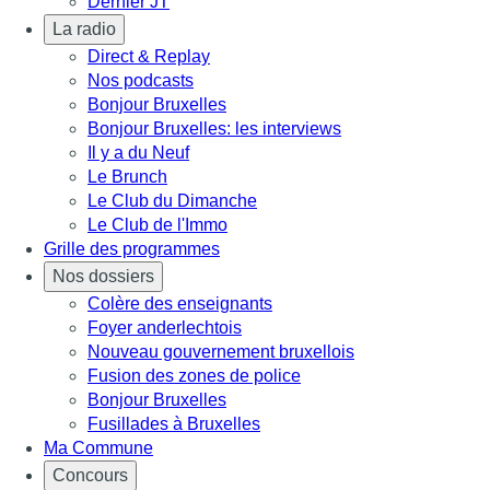
Dernier JT
La radio
Direct & Replay
Nos podcasts
Bonjour Bruxelles
Bonjour Bruxelles: les interviews
Il y a du Neuf
Le Brunch
Le Club du Dimanche
Le Club de l'Immo
Grille des programmes
Nos dossiers
Colère des enseignants
Foyer anderlechtois
Nouveau gouvernement bruxellois
Fusion des zones de police
Bonjour Bruxelles
Fusillades à Bruxelles
Ma Commune
Concours