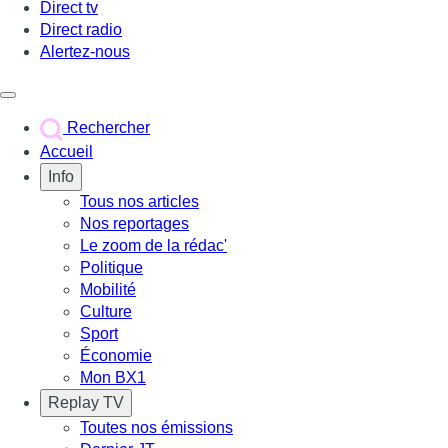
Direct tv
Direct radio
Alertez-nous
Déclencher le menu
Rechercher
Accueil
Info
Tous nos articles
Nos reportages
Le zoom de la rédac'
Politique
Mobilité
Culture
Sport
Économie
Mon BX1
Replay TV
Toutes nos émissions