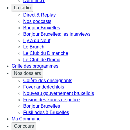
Dernier JT
La radio
Direct & Replay
Nos podcasts
Bonjour Bruxelles
Bonjour Bruxelles: les interviews
Il y a du Neuf
Le Brunch
Le Club du Dimanche
Le Club de l'Immo
Grille des programmes
Nos dossiers
Colère des enseignants
Foyer anderlechtois
Nouveau gouvernement bruxellois
Fusion des zones de police
Bonjour Bruxelles
Fusillades à Bruxelles
Ma Commune
Concours