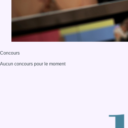
BX1 2026
Back to top
Consulter page Instagram
Consulter page Facebook
Consulter Youtube
Consulter TikTok
Nous rejoindre sur Whatsapp
S'abonner à notre newsletter