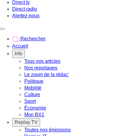
Direct tv
Direct radio
Alertez-nous
Déclencher le menu
Rechercher
Accueil
Info
Tous nos articles
Nos reportages
Le zoom de la rédac'
Politique
Mobilité
Culture
Sport
Économie
Mon BX1
Replay TV
Toutes nos émissions