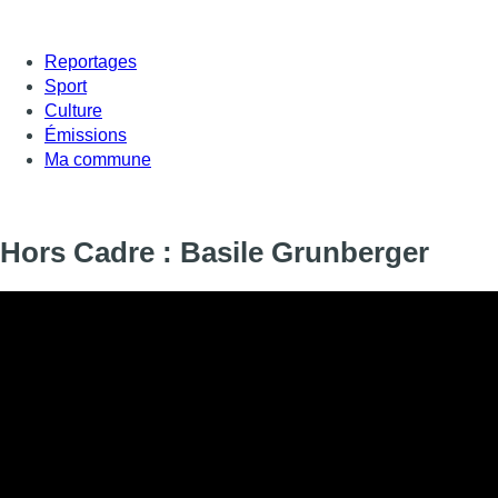
Reportages
Sport
Culture
Émissions
Ma commune
Hors Cadre : Basile Grunberger
À seulement 11 ans, Basile Grunberger est déjà un acteur confi
deux longs métrages. Le garçon venu de la capitale reste toute
Nous l’avons suivi durant une journée dans ce nouveau numér
■ Reportage d’Adeline Bauwin, Manon Ughi et Laurence P