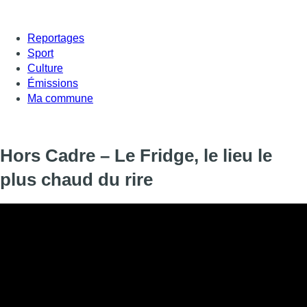
Reportages
Sport
Culture
Émissions
Ma commune
Hors Cadre – Le Fridge, le lieu le
plus chaud du rire
Fin novembre, l’humoriste français Kev Adams et le producteur 
ouvrent un nouveau comedy club le long du boulevard du Midi , 
retrouvent humoristes français et belges. C’est la seule informa
prenant leur ticket.