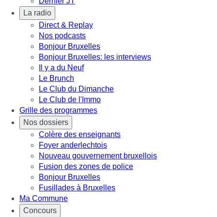
Dernier JT
La radio
Direct & Replay
Nos podcasts
Bonjour Bruxelles
Bonjour Bruxelles: les interviews
Il y a du Neuf
Le Brunch
Le Club du Dimanche
Le Club de l'Immo
Grille des programmes
Nos dossiers
Colère des enseignants
Foyer anderlechtois
Nouveau gouvernement bruxellois
Fusion des zones de police
Bonjour Bruxelles
Fusillades à Bruxelles
Ma Commune
Concours