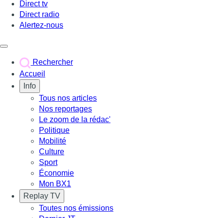
Direct tv
Direct radio
Alertez-nous
Déclencher le menu
Rechercher
Accueil
Info
Tous nos articles
Nos reportages
Le zoom de la rédac'
Politique
Mobilité
Culture
Sport
Économie
Mon BX1
Replay TV
Toutes nos émissions