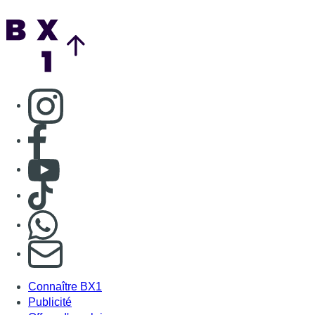
Back to top
Consulter page Instagram
Consulter page Facebook
Consulter Youtube
Consulter TikTok
Nous rejoindre sur Whatsapp
S'abonner à notre newsletter
Connaître BX1
Publicité