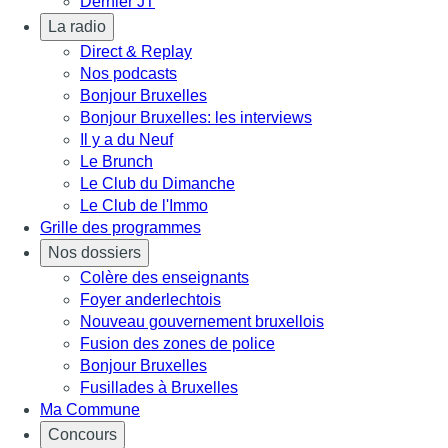
Dernier JT
La radio
Direct & Replay
Nos podcasts
Bonjour Bruxelles
Bonjour Bruxelles: les interviews
Il y a du Neuf
Le Brunch
Le Club du Dimanche
Le Club de l'Immo
Grille des programmes
Nos dossiers
Colère des enseignants
Foyer anderlechtois
Nouveau gouvernement bruxellois
Fusion des zones de police
Bonjour Bruxelles
Fusillades à Bruxelles
Ma Commune
Concours