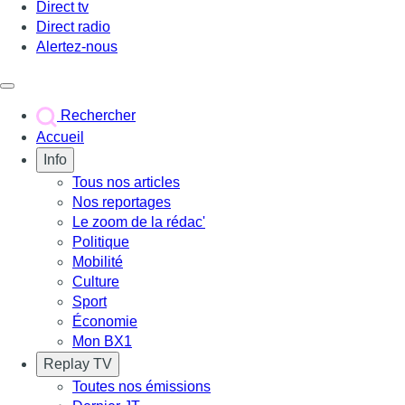
Direct tv
Direct radio
Alertez-nous
Déclencher le menu
Rechercher
Accueil
Info
Tous nos articles
Nos reportages
Le zoom de la rédac'
Politique
Mobilité
Culture
Sport
Économie
Mon BX1
Replay TV
Toutes nos émissions