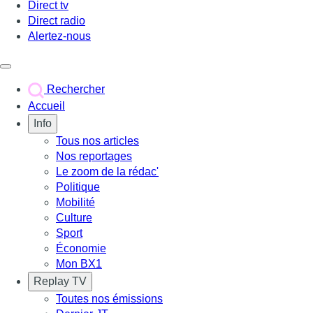
Direct tv
Direct radio
Alertez-nous
Déclencher le menu
Rechercher
Accueil
Info
Tous nos articles
Nos reportages
Le zoom de la rédac'
Politique
Mobilité
Culture
Sport
Économie
Mon BX1
Replay TV
Toutes nos émissions