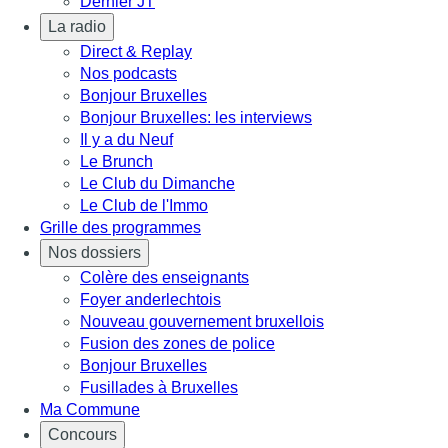
Dernier JT
La radio
Direct & Replay
Nos podcasts
Bonjour Bruxelles
Bonjour Bruxelles: les interviews
Il y a du Neuf
Le Brunch
Le Club du Dimanche
Le Club de l'Immo
Grille des programmes
Nos dossiers
Colère des enseignants
Foyer anderlechtois
Nouveau gouvernement bruxellois
Fusion des zones de police
Bonjour Bruxelles
Fusillades à Bruxelles
Ma Commune
Concours