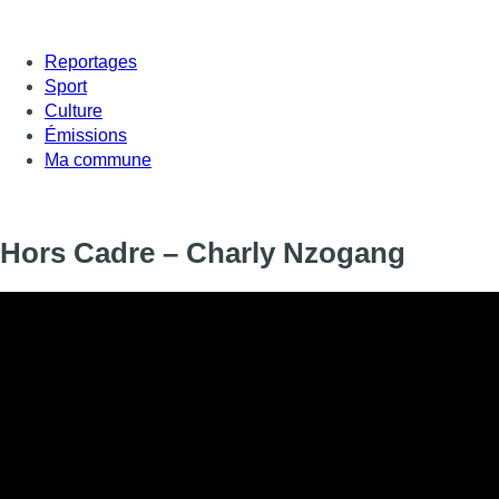
Reportages
Sport
Culture
Émissions
Ma commune
Hors Cadre – Charly Nzogang
Hors Cadre, ce sont des portraits de Bruxellois et Bruxelloises 
vendredi, rencontre avec Charly Nzogang, un jeune styliste bru
Informations
DIFFUSION