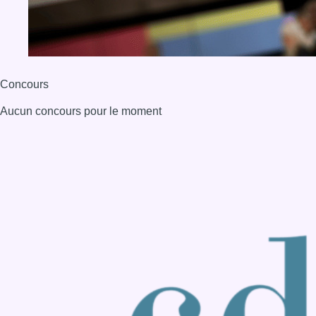
BX1 2026
Back to top
Consulter page Instagram
Consulter page Facebook
Consulter Youtube
Consulter TikTok
Nous rejoindre sur Whatsapp
S'abonner à notre newsletter
Connaître BX1