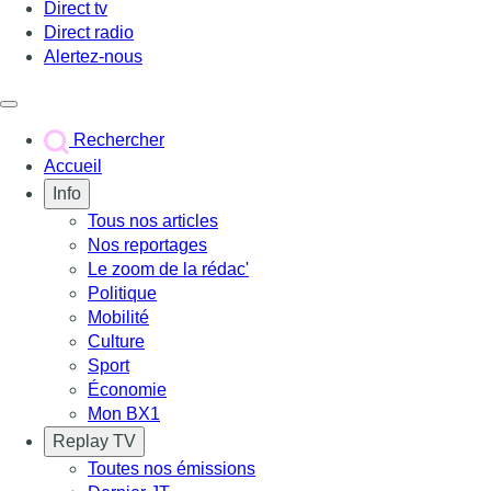
Direct tv
Direct radio
Alertez-nous
Déclencher le menu
Rechercher
Accueil
Info
Tous nos articles
Nos reportages
Le zoom de la rédac'
Politique
Mobilité
Culture
Sport
Économie
Mon BX1
Replay TV
Toutes nos émissions