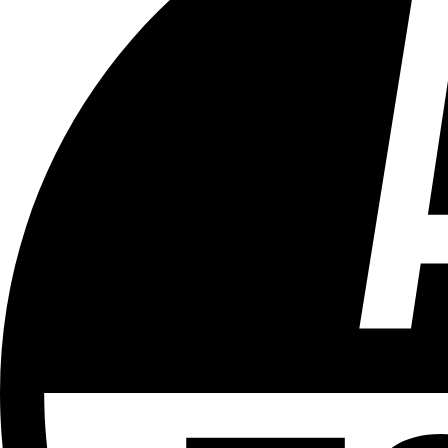
Tous les âges
Aucun contenu préjudiciable.
Plus d'explications sur ce classement
ÉMISSION
Hors Cadre
Partager l'émission
Facebook
Twitter
WhatsApp
Share