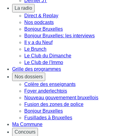
Dernier JT
La radio
Direct & Replay
Nos podcasts
Bonjour Bruxelles
Bonjour Bruxelles: les interviews
Il y a du Neuf
Le Brunch
Le Club du Dimanche
Le Club de l'Immo
Grille des programmes
Nos dossiers
Colère des enseignants
Foyer anderlechtois
Nouveau gouvernement bruxellois
Fusion des zones de police
Bonjour Bruxelles
Fusillades à Bruxelles
Ma Commune
Concours