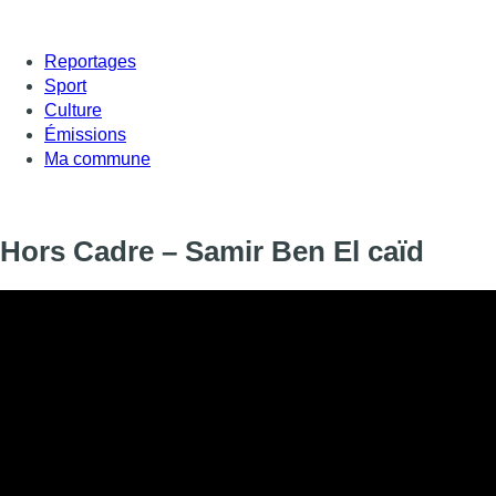
Reportages
Sport
Culture
Émissions
Ma commune
Hors Cadre – Samir Ben El caïd
Informations
DIFFUSION
09 octobre 2020 de 18:25 à 18:37
SIGNALÉTIQUE