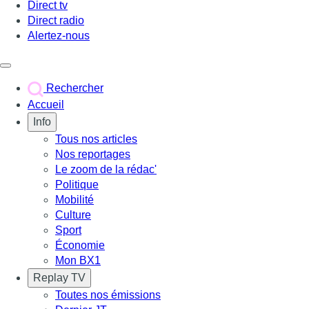
Direct tv
Direct radio
Alertez-nous
Déclencher le menu
Rechercher
Accueil
Info
Tous nos articles
Nos reportages
Le zoom de la rédac'
Politique
Mobilité
Culture
Sport
Économie
Mon BX1
Replay TV
Toutes nos émissions