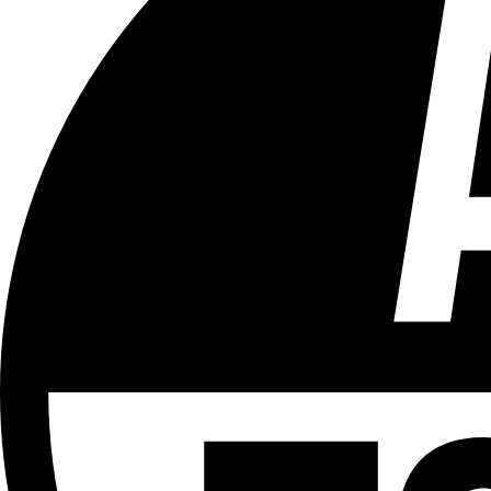
Tous les âges
Aucun contenu préjudiciable.
Plus d'explications sur ce classement
ÉMISSION
L'interview
Partager l'émission
Facebook
Twitter
WhatsApp
Share