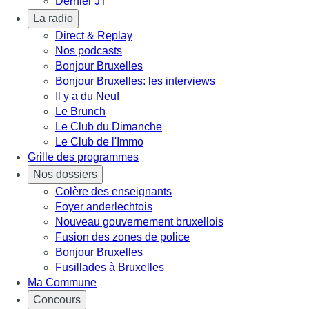
Dernier JT
La radio
Direct & Replay
Nos podcasts
Bonjour Bruxelles
Bonjour Bruxelles: les interviews
Il y a du Neuf
Le Brunch
Le Club du Dimanche
Le Club de l'Immo
Grille des programmes
Nos dossiers
Colère des enseignants
Foyer anderlechtois
Nouveau gouvernement bruxellois
Fusion des zones de police
Bonjour Bruxelles
Fusillades à Bruxelles
Ma Commune
Concours