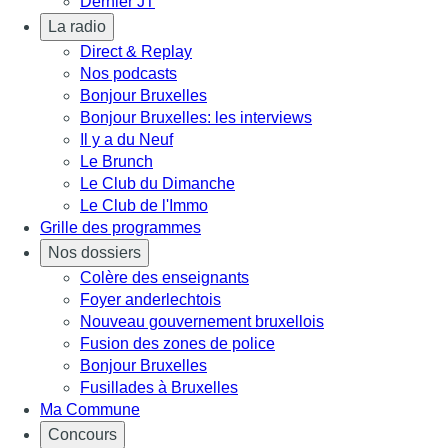
Dernier JT
La radio
Direct & Replay
Nos podcasts
Bonjour Bruxelles
Bonjour Bruxelles: les interviews
Il y a du Neuf
Le Brunch
Le Club du Dimanche
Le Club de l'Immo
Grille des programmes
Nos dossiers
Colère des enseignants
Foyer anderlechtois
Nouveau gouvernement bruxellois
Fusion des zones de police
Bonjour Bruxelles
Fusillades à Bruxelles
Ma Commune
Concours