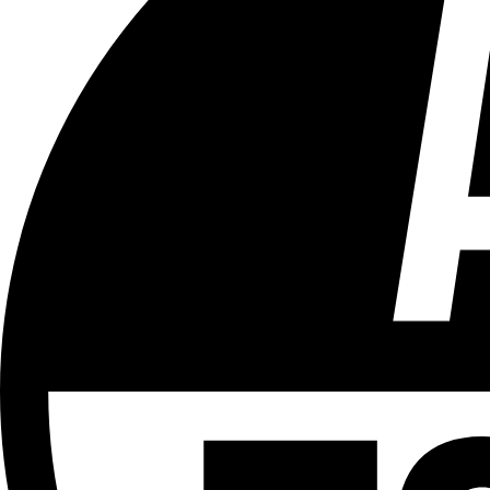
Tous les âges
Aucun contenu préjudiciable.
Plus d'explications sur ce classement
ÉMISSION
After
Partager l'émission
Facebook
Twitter
WhatsApp
Share