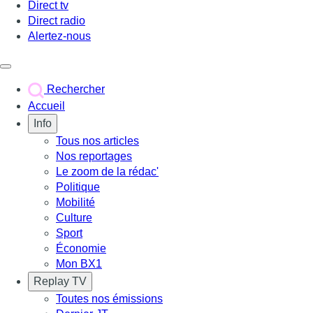
Direct tv
Direct radio
Alertez-nous
Déclencher le menu
Rechercher
Accueil
Info
Tous nos articles
Nos reportages
Le zoom de la rédac'
Politique
Mobilité
Culture
Sport
Économie
Mon BX1
Replay TV
Toutes nos émissions