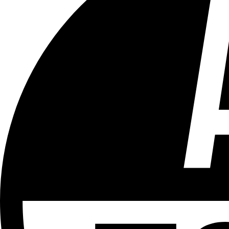
Tous les âges
Aucun contenu préjudiciable.
Plus d'explications sur ce classement
ÉMISSION
After
Partager l'émission
Facebook
Twitter
WhatsApp
Share