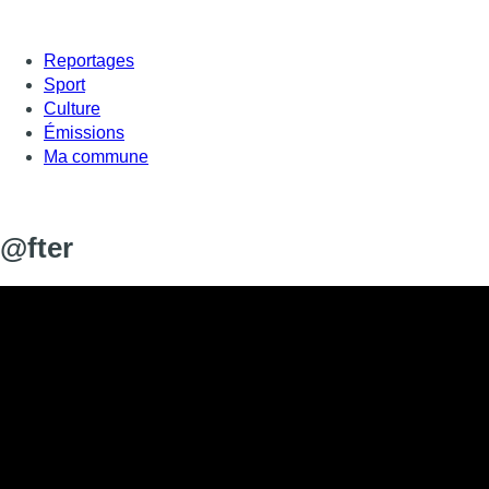
Reportages
Sport
Culture
Émissions
Ma commune
@fter
Informations
DIFFUSION
19 octobre 2019 de 13:43 à 13:45
SIGNALÉTIQUE