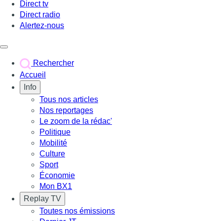
Direct tv
Direct radio
Alertez-nous
Déclencher le menu
Rechercher
Accueil
Info
Tous nos articles
Nos reportages
Le zoom de la rédac'
Politique
Mobilité
Culture
Sport
Économie
Mon BX1
Replay TV
Toutes nos émissions