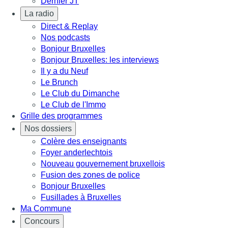
Dernier JT
La radio
Direct & Replay
Nos podcasts
Bonjour Bruxelles
Bonjour Bruxelles: les interviews
Il y a du Neuf
Le Brunch
Le Club du Dimanche
Le Club de l'Immo
Grille des programmes
Nos dossiers
Colère des enseignants
Foyer anderlechtois
Nouveau gouvernement bruxellois
Fusion des zones de police
Bonjour Bruxelles
Fusillades à Bruxelles
Ma Commune
Concours