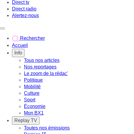
Direct tv
Direct radio
Alertez-nous
Déclencher le menu
Rechercher
Accueil
Info
Tous nos articles
Nos reportages
Le zoom de la rédac'
Politique
Mobilité
Culture
Sport
Économie
Mon BX1
Replay TV
Toutes nos émissions