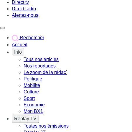
Direct tv
Direct radio
Alertez-nous
Déclencher le menu
Rechercher
Accueil
Info
Tous nos articles
Nos reportages
Le zoom de la rédac'
Politique
Mobilité
Culture
Sport
Économie
Mon BX1
Replay TV
Toutes nos émissions