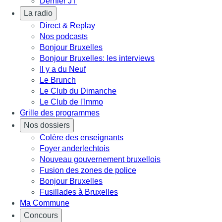
Dernier JT
La radio
Direct & Replay
Nos podcasts
Bonjour Bruxelles
Bonjour Bruxelles: les interviews
Il y a du Neuf
Le Brunch
Le Club du Dimanche
Le Club de l'Immo
Grille des programmes
Nos dossiers
Colère des enseignants
Foyer anderlechtois
Nouveau gouvernement bruxellois
Fusion des zones de police
Bonjour Bruxelles
Fusillades à Bruxelles
Ma Commune
Concours