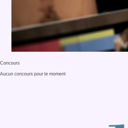
BX1 2026
Back to top
Consulter page Instagram
Consulter page Facebook
Consulter Youtube
Consulter TikTok
Nous rejoindre sur Whatsapp