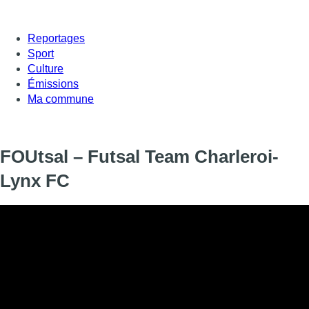
Reportages
Sport
Culture
Émissions
Ma commune
FOUtsal – Futsal Team Charleroi-
Lynx FC
En attendant la reprise de la compétition nationale, FOUtsal a s
Ligue des Champions de futsal, entre le Futsal Team Charleroi
■ Une émission présentée par Pierre-Alexis Matton, avec
Dequeker et Quentin Rosseels.