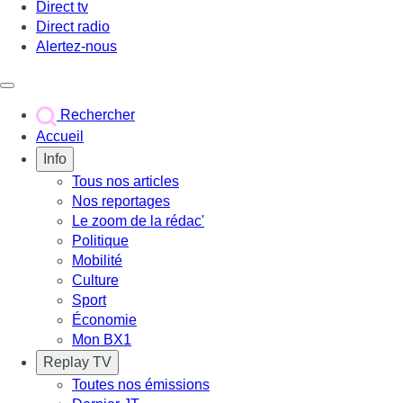
Direct tv
Direct radio
Alertez-nous
Déclencher le menu
Rechercher
Accueil
Info
Tous nos articles
Nos reportages
Le zoom de la rédac'
Politique
Mobilité
Culture
Sport
Économie
Mon BX1
Replay TV
Toutes nos émissions