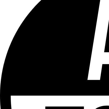
Tous les âges
Aucun contenu préjudiciable.
Plus d'explications sur ce classement
ÉMISSION
Foutsal
Partager l'émission
Facebook
Twitter
WhatsApp
Share