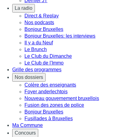
Dernier JT
La radio
Direct & Replay
Nos podcasts
Bonjour Bruxelles
Bonjour Bruxelles: les interviews
Il y a du Neuf
Le Brunch
Le Club du Dimanche
Le Club de l'Immo
Grille des programmes
Nos dossiers
Colère des enseignants
Foyer anderlechtois
Nouveau gouvernement bruxellois
Fusion des zones de police
Bonjour Bruxelles
Fusillades à Bruxelles
Ma Commune
Concours