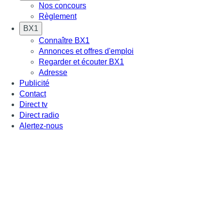
Nos concours
Règlement
BX1
Connaître BX1
Annonces et offres d'emploi
Regarder et écouter BX1
Adresse
Publicité
Contact
Direct tv
Direct radio
Alertez-nous