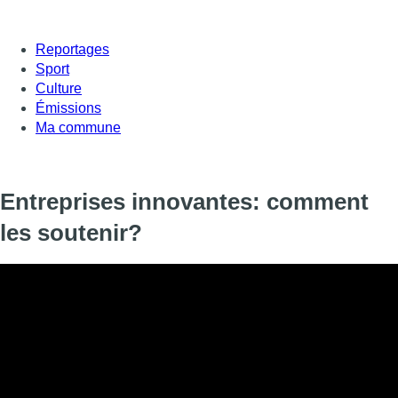
Reportages
Sport
Culture
Émissions
Ma commune
Entreprises innovantes: comment
les soutenir?
On en a pas toujours conscience mais la region bruxelloise est u
startups y sont très nombreuses et oeuvrent au développement
cet écosystème reste fragile, pas toujours simple de garder ces e
quand elles grandissent. ces jeunes poussent rencontrent aussi 