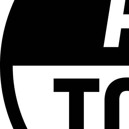
Tous les âges
Aucun contenu préjudiciable.
Plus d'explications sur ce classement
ÉMISSION
+ d'Actu
Partager l'émission
Facebook
Twitter
WhatsApp
Share
Offres d’emploi