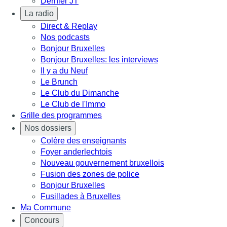
Dernier JT
La radio
Direct & Replay
Nos podcasts
Bonjour Bruxelles
Bonjour Bruxelles: les interviews
Il y a du Neuf
Le Brunch
Le Club du Dimanche
Le Club de l'Immo
Grille des programmes
Nos dossiers
Colère des enseignants
Foyer anderlechtois
Nouveau gouvernement bruxellois
Fusion des zones de police
Bonjour Bruxelles
Fusillades à Bruxelles
Ma Commune
Concours