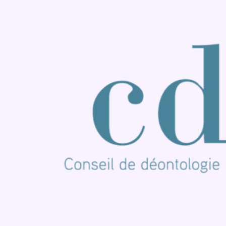
Consulter Youtube
Consulter TikTok
Nous rejoindre sur Whatsapp
S'abonner à notre newsletter
Connaître BX1
Publicité
Offres d'emploi
Contact
Mentions légales
Politique de cookies (UE)
Gérer les cookies