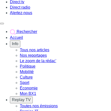
Direct tv
Direct radio
Alertez-nous
Déclencher le menu
Rechercher
Accueil
Info
Tous nos articles
Nos reportages
Le zoom de la rédac'
Politique
Mobilité
Culture
Sport
Économie
Mon BX1
Replay TV
Toutes nos émissions